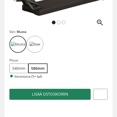
Väri:
Musta
Pituus
540mm
580mm
Varastossa (5+ kpl)
LISÄÄ OSTOSKORIIN