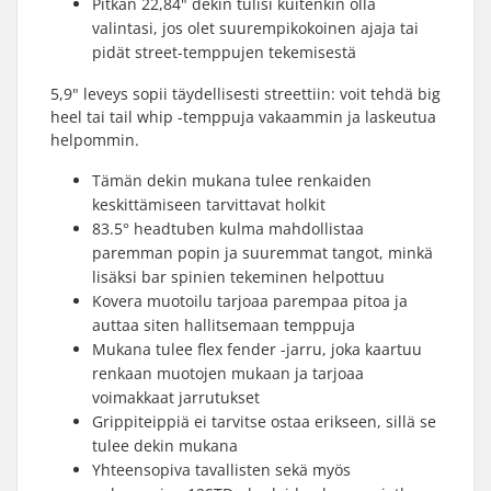
Pitkän 22,84" dekin tulisi kuitenkin olla
valintasi, jos olet suurempikokoinen ajaja tai
pidät street-temppujen tekemisestä
5,9" leveys sopii täydellisesti streettiin: voit tehdä big
heel tai tail whip -temppuja vakaammin ja laskeutua
helpommin.
Tämän dekin mukana tulee renkaiden
keskittämiseen tarvittavat holkit
83.5° headtuben kulma mahdollistaa
paremman popin ja suuremmat tangot, minkä
lisäksi bar spinien tekeminen helpottuu
Kovera muotoilu tarjoaa parempaa pitoa ja
auttaa siten hallitsemaan temppuja
Mukana tulee flex fender -jarru, joka kaartuu
renkaan muotojen mukaan ja tarjoaa
voimakkaat jarrutukset
Grippiteippiä ei tarvitse ostaa erikseen, sillä se
tulee dekin mukana
Yhteensopiva tavallisten sekä myös