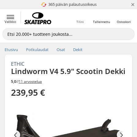
×
365 päivän palautusoikeus
4.8 / 5
Valikko
Tilini
Tallennettu
Ostoskori
Etusivu
Potkulaudat
Osat
Dekit
ETHIC
Lindworm V4 5.9" Scootin Dekki
5,0
//
11 arvostelua
239,95 €