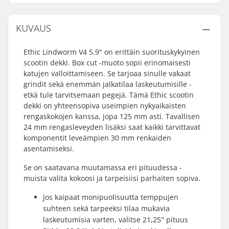
KUVAUS
Ethic Lindworm V4 5.9" on erittäin suorituskykyinen
scootin dekki. Box cut -muoto sopii erinomaisesti
katujen valloittamiseen. Se tarjoaa sinulle vakaat
grindit sekä enemmän jalkatilaa laskeutumisille -
etkä tule tarvitsemaan pegejä. Tämä Ethic scootin
dekki on yhteensopiva useimpien nykyaikaisten
rengaskokojen kanssa, jopa 125 mm asti. Tavallisen
24 mm rengasleveyden lisäksi saat kaikki tarvittavat
komponentit leveämpien 30 mm renkaiden
asentamiseksi.
Se on saatavana muutamassa eri pituudessa -
muista valita kokoosi ja tarpeisiisi parhaiten sopiva.
Jos kaipaat monipuolisuutta temppujen
suhteen sekä tarpeeksi tilaa mukavia
laskeutumisia varten, valitse 21,25'' pituus