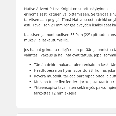
Native Advent R Levi Knight on suorituskykyinen scoot
erinomaisesti katujen valloittamiseen. Se tarjoaa sin
tarvitsemaan pegejä. Tämä Native scootin dekki on 
asti. Tavallisen 24 mm rengasleveyden lisäksi saat 
Klassisen ja monipuolisen 55.9cm (22") pituuden ansio
mukaville laskeutumisille.
Jos haluat grindata reilejä reilin perään ja onnistua 
valintasi. Vakaus ja hallinta ovat tattuja, jopa isommill
Tämän dekin mukana tulee renkaiden keskittämi
Headtubessa on hyvin suosittu 83° kulma, joka t
Kovera muotoilu tarjoaa parempaa pitoa ja aut
Mukana tulee flex fender -jarru, joka kaartuu
Yhteensopiva tavallisten sekä myös paksumpien
tarkoittaa 12 mm akselia