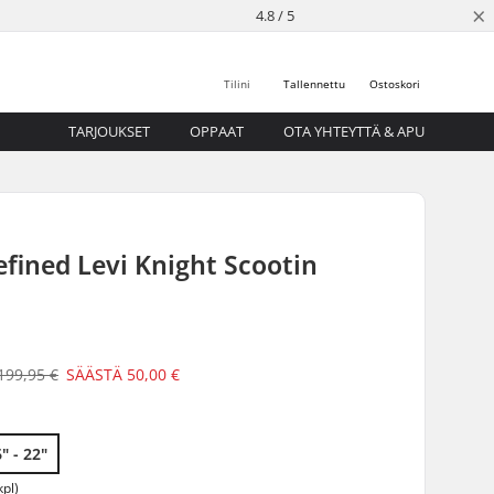
×
4.8 / 5
Tilini
Tallennettu
Ostoskori
TARJOUKSET
OPPAAT
OTA YHTEYTTÄ & APU
fined Levi Knight Scootin
199,95 €
SÄÄSTÄ
50,00 €
6" - 22"
kpl)