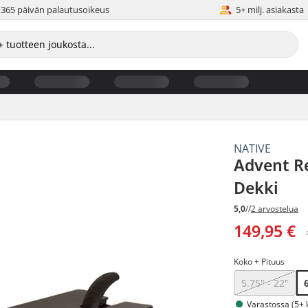
365 päivän palautusoikeus
5+ milj. asiakasta
NATIVE
Advent Re
Dekki
5,0
//
2 arvostelua
149,95 €
Koko + Pituus
5.75" - 22"
Varastossa (5+ 