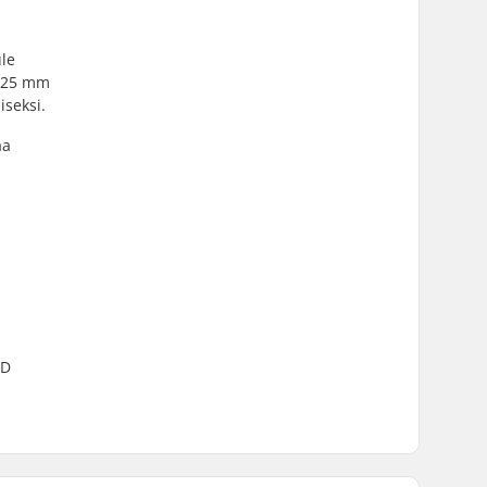
ule
 125 mm
iseksi.
aa
TD