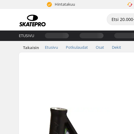
Hintatakuu
ETUSIVU
Etusivu
Potkulaudat
Osat
Dekit
Takaisin