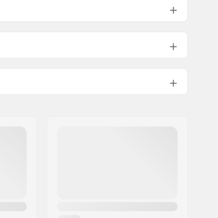
83°
110mm
Integroitu 1 1/8"
Sisältyy
Flex Fender
Sisältyy
Sisältyy
8mm, 12mm
Ei sisälly