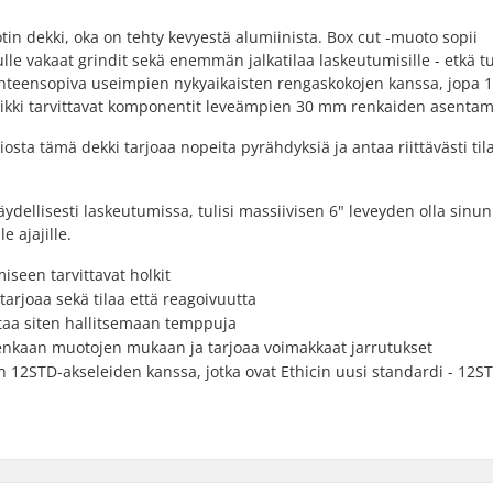
in dekki, oka on tehty kevyestä alumiinista. Box cut -muoto sopii
ulle vakaat grindit sekä enemmän jalkatilaa laskeutumisille - etkä t
yhteensopiva useimpien nykyaikaisten rengaskokojen kanssa, jopa
kaikki tarvittavat komponentit leveämpien 30 mm renkaiden asentam
sta tämä dekki tarjoaa nopeita pyrähdyksiä ja antaa riittävästi til
täydellisesti laskeutumissa, tulisi massiivisen 6" leveyden olla sinun
e ajajille.
seen tarvittavat holkit
arjoaa sekä tilaa että reagoivuutta
taa siten hallitsemaan temppuja
 renkaan muotojen mukaan ja tarjoaa voimakkaat jarrutukset
 12STD-akseleiden kanssa, jotka ovat Ethicin uusi standardi - 12S