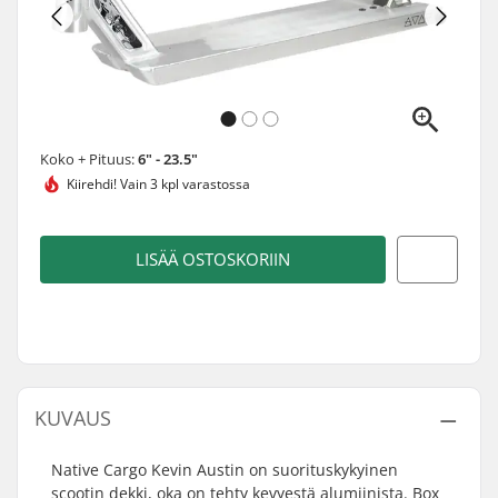
Koko + Pituus:
6" - 23.5"
Kiirehdi!
Vain 3 kpl varastossa
LISÄÄ OSTOSKORIIN
KUVAUS
Native Cargo Kevin Austin on suorituskykyinen
scootin dekki, oka on tehty kevyestä alumiinista. Box