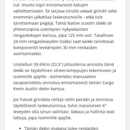
cut -muoto sopii erinomaisesti katujen
valloittamiseen. Se tarjoaa sinulle vakaat grindit sekä
enemmän jalkatilaa laskeutumisille - etkä tule
tarvitsemaan pegejä. Tämä Native scootin dekki on
yhteensopiva useimpien nykyaikaisten
rengaskokojen kanssa, jopa 125 mm asti. Tavallisen
24 mm rengasleveyden lisäksi saat kaikki tarvittavat
komponentit leveämpien 30 mm renkaiden
asentamiseksi.
Liioitellun 59.69cm (23.5") pituutensa ansiosta tämä
dekki on täydellinen street-temppujen tekemiseen ja
isommille ajajille - esimerkiksi manuaalien
tasapainottelu onnistuu erinomaisesti tämän Cargo
Kevin Austin dekin kanssa.
Jos haluat grindata reilejä reilin perään ja onnistua
täydellisesti laskeutumissa, tulisi massiivisen 6"
leveyden olla sinun valintasi. Vakaus ja hallinta ovat
tattuja, jopa isommille ajajille.
Tämän dekin mukana tulee renkaiden