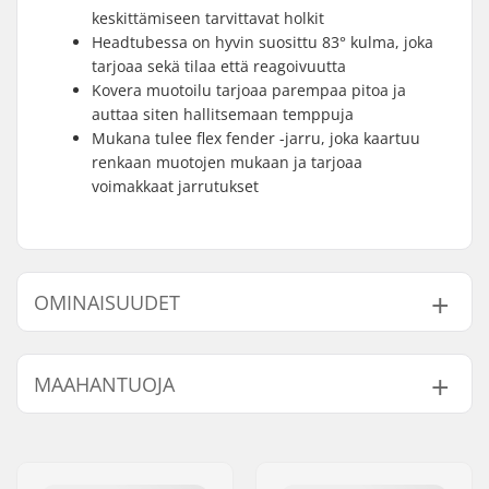
keskittämiseen tarvittavat holkit
Headtubessa on hyvin suosittu 83° kulma, joka
tarjoaa sekä tilaa että reagoivuutta
Kovera muotoilu tarjoaa parempaa pitoa ja
auttaa siten hallitsemaan temppuja
Mukana tulee flex fender -jarru, joka kaartuu
renkaan muotojen mukaan ja tarjoaa
voimakkaat jarrutukset
OMINAISUUDET
Dekin leveys:
15.2cm (6")
MAAHANTUOJA
Dekin pituus:
59.7cm (23.5")
Renkaan halkaisija:
100mm, 110mm,
Nimi:
Centrano ApS
115mm, 120mm,
Jakeluosoite:
Omega 6
125mm