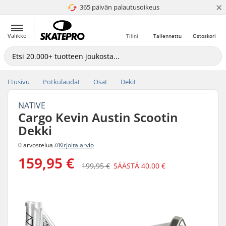
×
365 päivän palautusoikeus
4.8 / 5
Valikko
Tilini
Tallennettu
Ostoskori
Etusivu
Potkulaudat
Osat
Dekit
NATIVE
Cargo Kevin Austin Scootin
Dekki
0 arvostelua //
Kirjoita arvio
159,95 €
199,95 €
SÄÄSTÄ
40,00 €