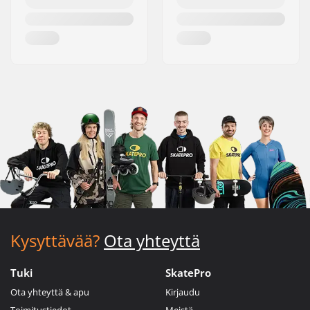
Kysyttävää?
Ota yhteyttä
Tuki
SkatePro
Ota yhteyttä & apu
Kirjaudu
Toimitustiedot
Meistä