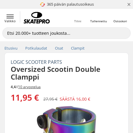
×
365 päivän palautusoikeus
4.8 / 5
Valikko
Tilini
Tallennettu
Ostoskori
Etusivu
Potkulaudat
Osat
Clampit
LOGIC SCOOTER PARTS
Oversized Scootin Double
Clamppi
4,4
//
10 arvostelua
11,95 €
27,95 €
SÄÄSTÄ
16,00 €