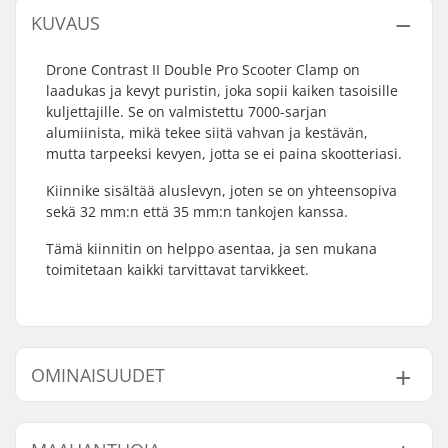
KUVAUS
Drone Contrast II Double Pro Scooter Clamp on
laadukas ja kevyt puristin, joka sopii kaiken tasoisille
kuljettajille. Se on valmistettu 7000-sarjan
alumiinista, mikä tekee siitä vahvan ja kestävän,
mutta tarpeeksi kevyen, jotta se ei paina skootteriasi.
Kiinnike sisältää aluslevyn, joten se on yhteensopiva
sekä 32 mm:n että 35 mm:n tankojen kanssa.
Tämä kiinnitin on helppo asentaa, ja sen mukana
toimitetaan kaikki tarvittavat tarvikkeet.
OMINAISUUDET
Clampin
32mm (Regular),