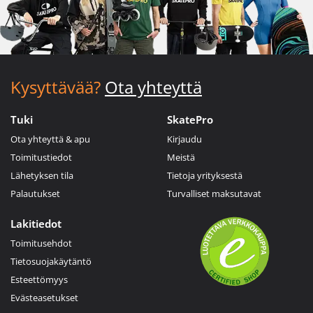
Kysyttävää?
Ota yhteyttä
Tuki
SkatePro
Ota yhteyttä & apu
Kirjaudu
Toimitustiedot
Meistä
Lähetyksen tila
Tietoja yrityksestä
Palautukset
Turvalliset maksutavat
Lakitiedot
Toimitusehdot
Tietosuojakäytäntö
Esteettömyys
Evästeasetukset