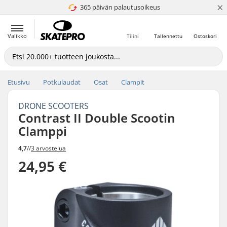
×
365 päivän palautusoikeus
4.8 / 5
Valikko
Tilini
Tallennettu
Ostoskori
Etusivu
Potkulaudat
Osat
Clampit
DRONE SCOOTERS
Contrast II Double Scootin
Clamppi
4,7
//
3 arvostelua
24,95 €