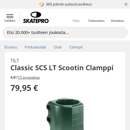
×
365 päivän palautusoikeus
4.8 / 5
Valikko
Tilini
Tallennettu
Ostoskori
Etusivu
Potkulaudat
Osat
Clampit
TILT
Classic SCS LT Scootin Clamppi
4,9
//
15 arvostelua
79,95 €