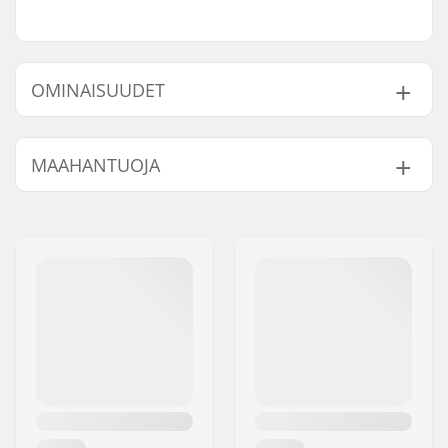
OMINAISUUDET
Length:
55.9cm (22")
MAAHANTUOJA
Width:
12.7cm (5")
Paino:
85g
Nimi:
Centrano ApS
Jakeluosoite:
Omega 6
Postinumero:
8382
Paikkakunta::
Hinnerup
Maa:
Tanska