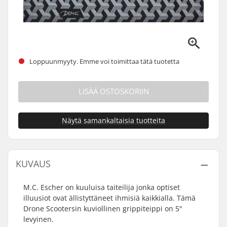
Loppuunmyyty. Emme voi toimittaa tätä tuotetta
LISÄÄ OSTOSKORIIN
Näytä samankaltaisia tuotteita
KUVAUS
M.C. Escher on kuuluisa taiteilija jonka optiset
illuusiot ovat ällistyttäneet ihmisiä kaikkialla. Tämä
Drone Scootersin kuviollinen grippiteippi on 5"
levyinen.