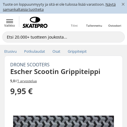
×
Tuote on loppuunmyyty ja sitä ei ole tulossa lisää varastoon.
Näytä
samankaltaisia tuotteita
Valikko
Tilini
Tallennettu
Ostoskori
Etusivu
Potkulaudat
Osat
Grippiteipit
DRONE SCOOTERS
Escher Scootin Grippiteippi
5,0
//
1 arvostelua
9,95 €