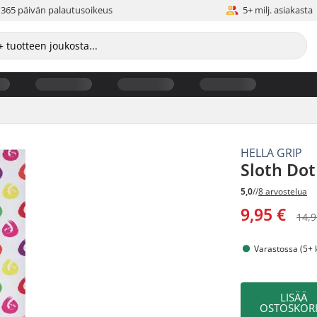
365 päivän palautusoikeus
5+ milj. asiakasta
HELLA GRIP
Sloth Dot
5,0
//
8 arvostelua
9,95 €
14,9
Varastossa (5+ 
LISÄÄ
OSTOSKORI