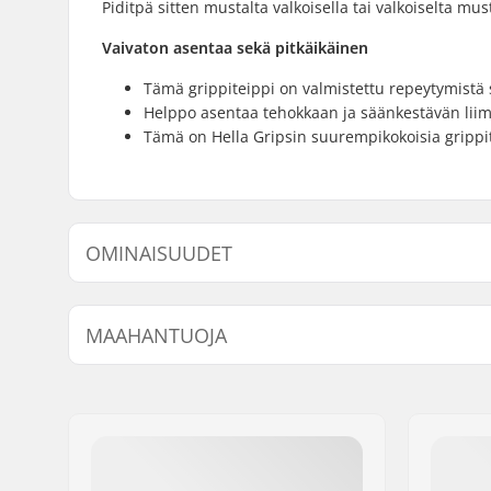
Piditpä sitten mustalta valkoisella tai valkoiselta mu
Vaivaton asentaa sekä pitkäikäinen
Tämä grippiteippi on valmistettu repeytymistä s
Helppo asentaa tehokkaan ja säänkestävän liim
Tämä on Hella Gripsin suurempikokoisia grippite
OMINAISUUDET
Length:
61cm (24"
MAAHANTUOJA
Width:
15.2cm (6"
Nimi:
Centrano ApS
Jakeluosoite:
Omega 6
Postinumero:
8382
Paikkakunta::
Hinnerup