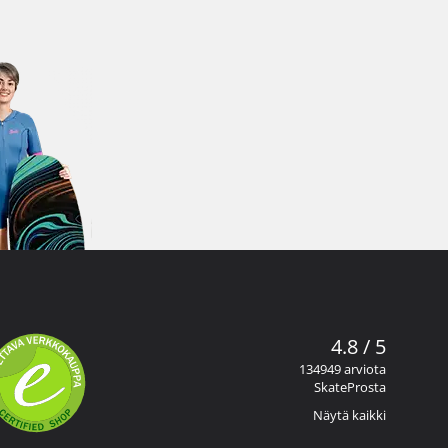
4.8 / 5
134949 arviota
SkateProsta
Näytä kaikki