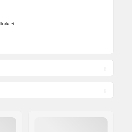
dirakeet
70g