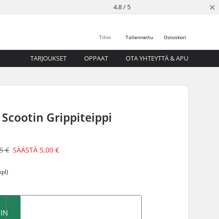
×
4.8 / 5
Tilini
Tallennettu
Ostoskori
TARJOUKSET
OPPAAT
OTA YHTEYTTÄ & APU
 Scootin Grippiteippi
5 €
SÄÄSTÄ
5,00 €
kpl)
IN