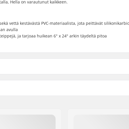
stalla, Hella on varautunut kaikkeen.
ekä vettä kestävästä PVC-materiaalista, jota peittävät silikonikarbi
an avulla
ippejä, ja tarjoaa huikean 6" x 24" arkin täydeltä pitoa
)
Paino:
)