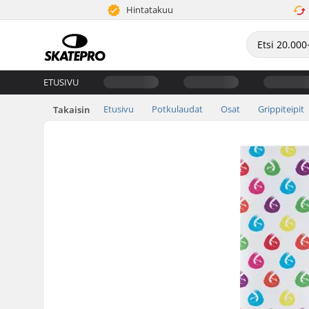
Hintatakuu
ETUSIVU
Etusivu
Potkulaudat
Osat
Grippiteipit
Takaisin