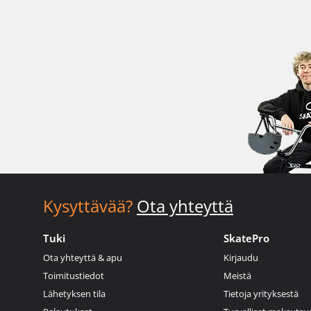
Kysyttävää?
Ota yhteyttä
Tuki
SkatePro
Ota yhteyttä & apu
Kirjaudu
Toimitustiedot
Meistä
Lähetyksen tila
Tietoja yrityksestä