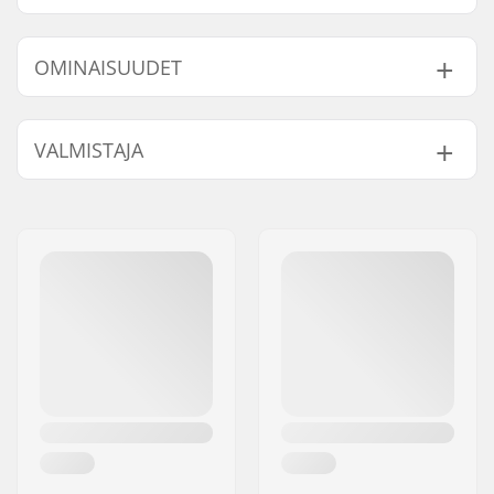
OMINAISUUDET
Length:
55.9cm (22")
VALMISTAJA
Width:
14cm (5.5")
Nimi:
Centrano ApS
Jakeluosoite:
Omega 6
Postinumero:
8382
Paikkakunta::
Hinnerup
Maa:
Tanska