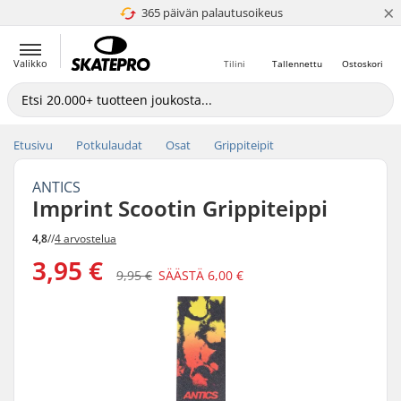
×
365 päivän palautusoikeus
4.8 / 5
Valikko
Tilini
Tallennettu
Ostoskori
Etusivu
Potkulaudat
Osat
Grippiteipit
ANTICS
Imprint Scootin Grippiteippi
4,8
//
4 arvostelua
3,95 €
9,95 €
SÄÄSTÄ
6,00 €