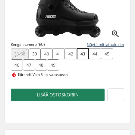
Kengännumero (EU)
Näytä mittataulukko
36-38
39
40
41
42
43
44
45
46
47
48
49
Kiirehdi!
Vain 3 kpl varastossa
LISÄÄ OSTOSKORIIN