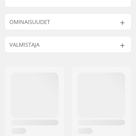
OMINAISUUDET
Renkaan halkaisija:
58mm
VALMISTAJA
Renkaan kovuus:
88A
Kiskotyyppi:
Anti-rocker setup
Nimi:
Roces Sports s.r.l.
Taitotaso:
Aloittelija, Keskitaso
Jakeluosoite:
Via G. Ferraris, 36
Monon tyyppi:
Yksiosainen, Kova
Postinumero:
31044
Sisäkengän
Irroitettava,
Paikkakunta::
Montebelluna
ominaisuudet:
Iskunvaimennus,
Maa:
Italia
Anatomisesti
muotoiltu
Kiristys:
Nauhat,
Hienosäädettävä solki
Laakeriluokitus:
ABEC-5
Grindirenkaat:
Nylon