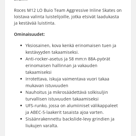
Roces M12 LO Buio Team Aggressive Inline Skates on
loistava valinta luistelijoille, jotka etsivät laadukasta
ja kestävää luistinta.
Ominaisuudet:
Yksiosainen, kova kenkä erinomaisen tuen ja
kestävyyden takaamiseksi.
Anti-rocker-asetus ja 58 mm:n 88A-pyörät
erinomaisen hallinnan ja vakauden
takaamiseksi
Irrotettava, iskuja vaimentava vuori takaa
mukavan istuvuuden
Nauhoitus ja mikrosäädettävä solkisuljin
turvallisen istuvuuden takaamiseksi
UFS-runko, jossa on alumiiniset välikappaleet
ja ABEC-5-laakerit tasaista ajoa varten.
Sisäänrakennettu backslide-levy grindien ja
liukujen varalta.