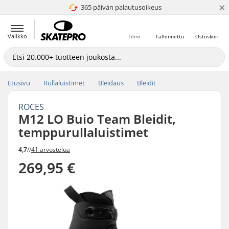
×
365 päivän palautusoikeus
4.8 / 5
Valikko
Tilini
Tallennettu
Ostoskori
Etusivu
Rullaluistimet
Bleidaus
Bleidit
ROCES
M12 LO Buio Team Bleidit,
temppurullaluistimet
4,7
//
41 arvostelua
269,95 €