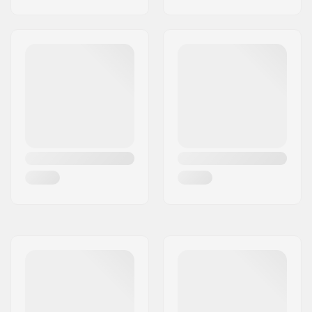
Kiskojen materiaali:
Lasikuitu, Komposiitti
Kengän materiaali:
Muovi
Sisäkengän
Mesh, Memory foam
materiaali:
Nilkkatuki:
Joustava, Built-in,
Integroitu kantolenkki
Kiinnitysväli:
UFS
Soulplate:
One-piece
Backslide plate:
Built-in
Paino:
1500g
Suositellaan:
Bleidaamiseen