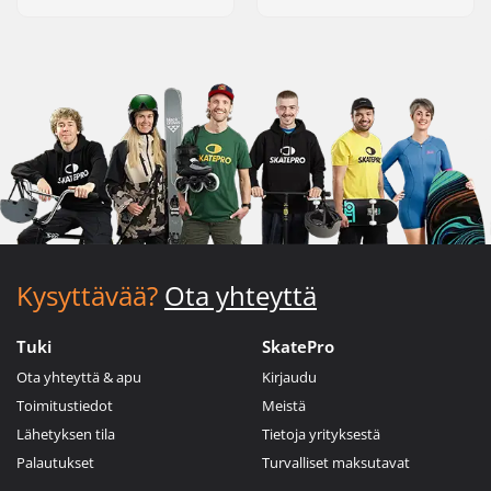
Kysyttävää?
Ota yhteyttä
Tuki
SkatePro
Ota yhteyttä & apu
Kirjaudu
Toimitustiedot
Meistä
Lähetyksen tila
Tietoja yrityksestä
Palautukset
Turvalliset maksutavat