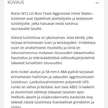
KUVAUS
Roces M12 LO Buio Team Aggressive Inline Skates -
luistimet ovat täydelliset aloittelijoille ja keskitason
luistelijoille, jotka haluavat viedä taitonsa
seuraavalle tasolle.
Näissä luistimissa on yksiosainen, kova kenkä, joka
tarjoaa erinomaisen tuen ja kestävyyden. Irrotettava
vuori on anatomisesti muotoiltu ja siinä on
iskunvaimennus mukavan istuvuuden takaamiseksi.
Nauhoitus ja mikrosäädettävä solkisulkujärjestelmä
takaavat turvallisen istuvuuden.
Anti-rocker-asetus ja 58 mm:n 88A-pyörät tarjoavat
erinomaisen hallinnan ja vakauden aggressiiviseen
luisteluun. Lasikuituvahvisteinen polyamidi-UFS-
runko on vahva ja kestävä, kun taas ABEC-5-laakerit
ja alumiiniset välilevyt takaavat tasaisen ajon.
HotRods-akselit ja sisäänrakennettu backslide-levy
tekevät näistä luistimista ihanteelliset grindeihin ja
slidiin.