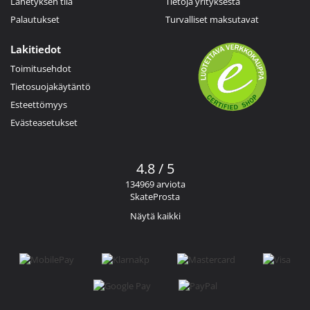
Lähetyksen tila
Tietoja yrityksestä
Palautukset
Turvalliset maksutavat
Lakitiedot
Toimitusehdot
Tietosuojakäytäntö
Esteettömyys
Evästeasetukset
4.8 / 5
134969 arviota
SkateProsta
Näytä kaikki