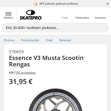
×
365 päivän palautusoikeus
4.8 / 5
Valikko
Tilini
Tallennettu
Ostoskori
Etusivu
Potkulaudat
Osat
Renkaat
STRIKER
Essence V3 Musta Scootin
Rengas
4,8
//
165 arvostelua
31,95 €