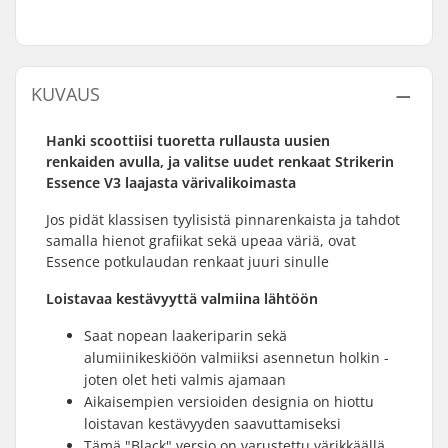
KUVAUS
Hanki scoottiisi tuoretta rullausta uusien
renkaiden avulla, ja valitse uudet renkaat Strikerin
Essence V3 laajasta värivalikoimasta
Jos pidät klassisen tyylisistä pinnarenkaista ja tahdot
samalla hienot grafiikat sekä upeaa väriä, ovat
Essence potkulaudan renkaat juuri sinulle
Loistavaa kestävyyttä valmiina lähtöön
Saat nopean laakeriparin sekä
alumiinikeskiöön valmiiksi asennetun holkin -
joten olet heti valmis ajamaan
Aikaisempien versioiden designia on hiottu
loistavan kestävyyden saavuttamiseksi
Tämä "Black" versio on varustettu värikkäällä