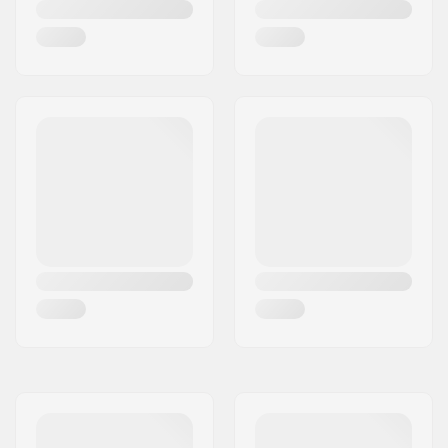
Renkaan keskiön
24mm
leveys:
Akselin halkaisija:
8mm