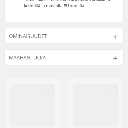
keskiöllä ja mustalla PU-kumilla
OMINAISUUDET
Renkaan halkaisija:
110mm
MAAHANTUOJA
Renkaan Materiaali:
PU
Laakerit:
Sisältyy
Nimi:
Centrano ApS
Renkaan kovuus:
88A
Jakeluosoite:
Omega 6
Keskiön malli:
Spoked
Postinumero:
8382
Paino:
242g
Paikkakunta::
Hinnerup
Kpl per paketti:
1
Maa:
Tanska
Coren materiaali:
Alumiini
Renkaan profiili:
Pyöreä
Laakeriluokitus:
ABEC-9
Laakerin koko:
608