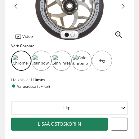
Video
Väri:
Chrome
+6
Halkaisija:
110mm
Varastossa (5+ kpl)
1
kpl
LISÄÄ OSTOSKORIIN