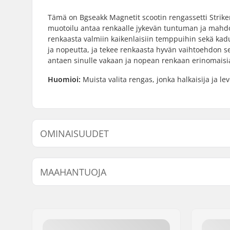
Tämä on Bgseakk Magnetit scootin rengassetti Striker
muotoilu antaa renkaalle jykevän tuntuman ja mahdo
renkaasta valmiin kaikenlaisiin temppuihin sekä kadu
ja nopeutta, ja tekee renkaasta hyvän vaihtoehdon sekä
antaen sinulle vakaan ja nopean renkaan erinomaisia
Huomioi:
Muista valita rengas, jonka halkaisija ja leve
OMINAISUUDET
Renkaan halkaisija:
110mm
MAAHANTUOJA
Renkaan Materiaali:
PU
Laakerit:
Sisältyy
Nimi:
Centrano ApS
Renkaan kovuus:
88A
Jakeluosoite:
Omega 6
Keskiön malli:
Hollow
Postinumero:
8382
Paino:
452g