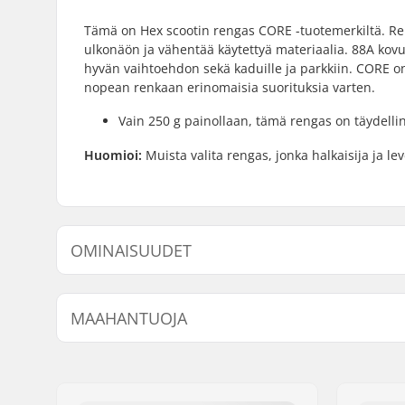
Tämä on Hex scootin rengas CORE -tuotemerkiltä. Renk
ulkonäön ja vähentää käytettyä materiaalia. 88A kov
hyvän vaihtoehdon sekä kaduille ja parkkiin. CORE on 
nopean renkaan erinomaisia suorituksia varten.
Vain 250 g painollaan, tämä rengas on täydelli
Huomioi:
Muista valita rengas, jonka halkaisija ja leve
OMINAISUUDET
Renkaan halkaisija:
110mm
MAAHANTUOJA
Laakerit:
Sisältyy
Renkaan kovuus:
88A
Nimi:
Centrano ApS
Keskiön malli:
Rei'itetty
Jakeluosoite:
Omega 6
Paino:
250g