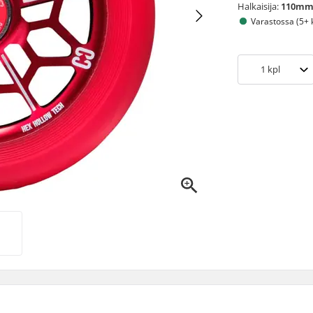
Halkaisija:
110m
Varastossa (5+ 
1
kpl