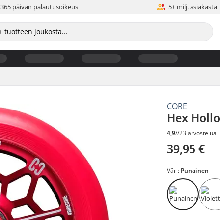
365 päivän palautusoikeus
5+ milj. asiakasta
CORE
Hex Holl
4,9
//
23 arvostelua
39,95 €
Väri:
Punainen