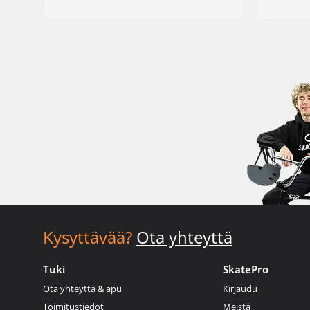
Kysyttävää?
Ota yhteyttä
Tuki
SkatePro
Ota yhteyttä & apu
Kirjaudu
Toimitustiedot
Meistä