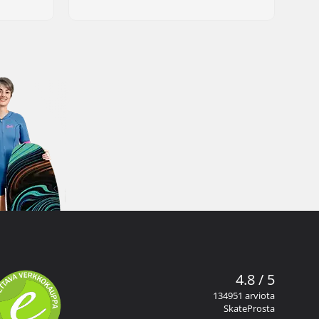
4.8 / 5
134951 arviota
SkateProsta