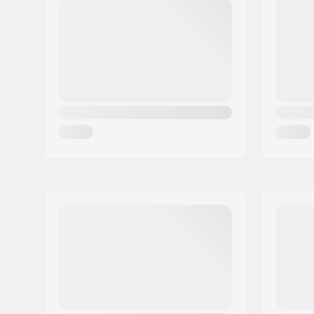
Postinumero:
8382
Kpl per paketti:
1
Paikkakunta::
Hinnerup
Maa:
Tanska