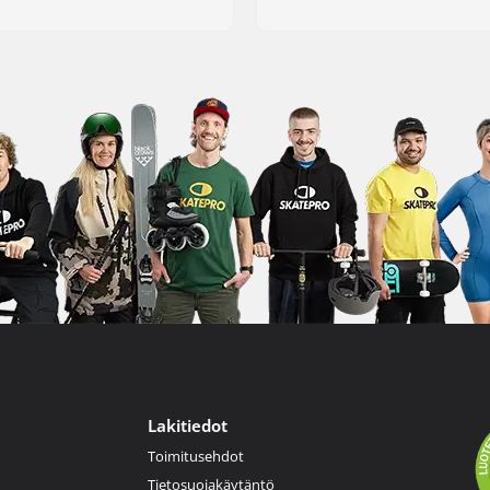
Lakitiedot
Toimitusehdot
Tietosuojakäytäntö