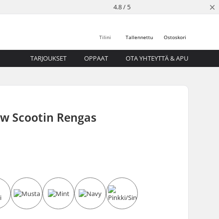
×
4.8 / 5
Tilini
Tallennettu
Ostoskori
TARJOUKSET
OPPAAT
OTA YHTEYTTÄ & APU
ow Scootin Rengas