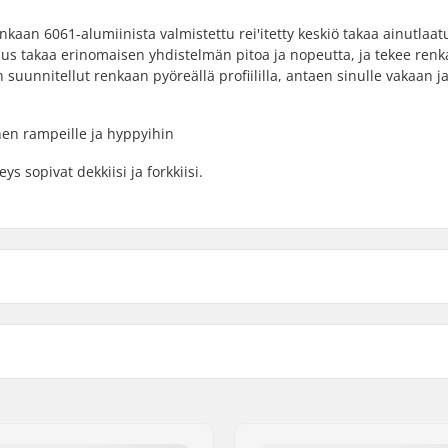
aan 6061-alumiinista valmistettu rei'itetty keskiö takaa ainutlaat
uus takaa erinomaisen yhdistelmän pitoa ja nopeutta, ja tekee renk
suunnitellut renkaan pyöreällä profiililla, antaen sinulle vakaan j
nen rampeille ja hyppyihin
ys sopivat dekkiisi ja forkkiisi.
Coren materiaali:
Renkaan profiili:
Laakeriluokitus:
Laakerin koko:
Renkaan keskiön leveys: