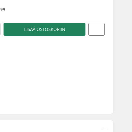
m
kpl)
LISÄÄ OSTOSKORIIN