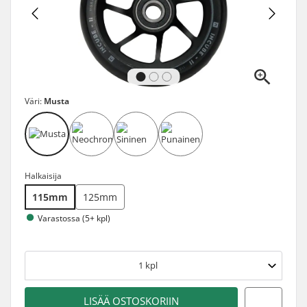
Väri:
Musta
Halkaisija
115mm
125mm
Varastossa (5+ kpl)
1
kpl
LISÄÄ OSTOSKORIIN