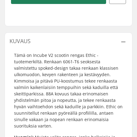
KUVAUS
Tämä on Incube V2 scootin rengas Ethic -
tuotemerkiltä. Renkaan 6061-T6 seoksesta
valmistettu spoked-design takaa renkaan klassisen
ulkomuodon, kevyen rakenteen ja kestävyyden.
Kimmoisa ja pitävä PU-koostumus tekee renkaasta
valmiin kaikenlaisiin temppuihin sekä kaduilla että
skeittiparkissa. 88A kovuus takaa erinomaisen
yhdistelmän pitoa ja nopeutta, ja tekee renkaasta
hyvän vaihtoehdon sekä kaduille ja parkkiin. Ethic on
suunnitellut renkaan pyöreällä profiililla, antaen
sinulle vakaan ja nopean renkaan erinomaisia
suorituksia varten.