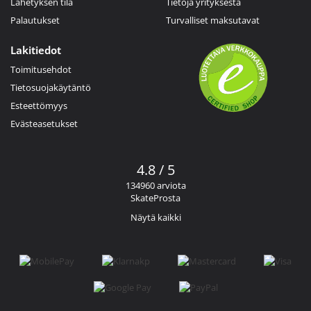
Lähetyksen tila
Tietoja yrityksestä
Palautukset
Turvalliset maksutavat
Lakitiedot
Toimitusehdot
Tietosuojakäytäntö
Esteettömyys
Evästeasetukset
4.8 / 5
134960 arviota
SkateProsta
Näytä kaikki