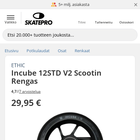
×
5+ milj. asiakasta
Hintatakuu
Valikko
Tilini
Tallennettu
Ostoskori
Etusivu
Potkulaudat
Osat
Renkaat
ETHIC
Incube 12STD V2 Scootin
Rengas
4,7
//
7 arvostelua
29,95 €