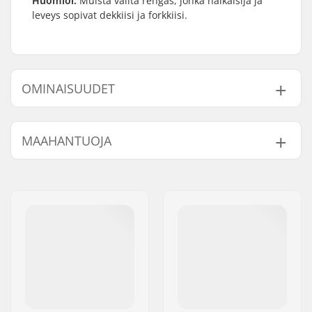
Huomioi:
Muista valita rengas, jonka halkaisija ja
leveys sopivat dekkiisi ja forkkiisi.
OMINAISUUDET
Renkaan Materiaali:
PU
MAAHANTUOJA
Renkaan halkaisija:
115mm, 125mm
Laakerit:
Sisältyy
Nimi:
Centrano ApS
Renkaan kovuus:
88A
Jakeluosoite:
Omega 6
Keskiön malli:
Spoked
Postinumero:
8382
Paino:
289g
Paikkakunta::
Hinnerup
Kpl per paketti:
1
Maa:
Tanska
Coren materiaali:
6061 T6 alumiini
Renkaan profiili:
Pyöreä
Laakeriluokitus:
Ei ilmoitettu
Laakerin koko:
608