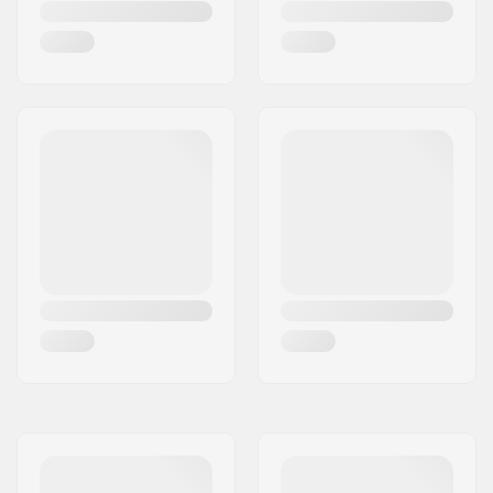
Renkaan keskiön
30mm
leveys:
Akselin halkaisija:
12mm