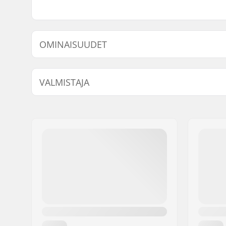
OMINAISUUDET
Renkaan halkaisija:
200mm
VALMISTAJA
Renkaan leveys:
50mm
Nimi:
Powerslide Sport
Jakeluosoite:
Esbachgraben 1
Postinumero:
95463
Paikkakunta::
Bindlach
Maa:
Saksa