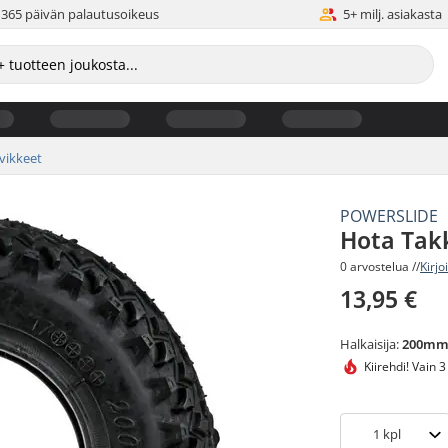
365 päivän palautusoikeus
5+ milj. asiakasta
rvikkeet
POWERSLIDE
Hota Tak
0 arvostelua //
Kirjo
13,95 €
Halkaisija:
200m
Kiirehdi!
Vain 3
1
kpl