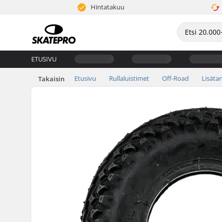
Hintatakuu
ETUSIVU
Etusivu
Rullaluistimet
Off-Road
Lisäta
Takaisin