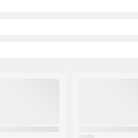
Rengastyyppi:
artikelvertriebs GmbH