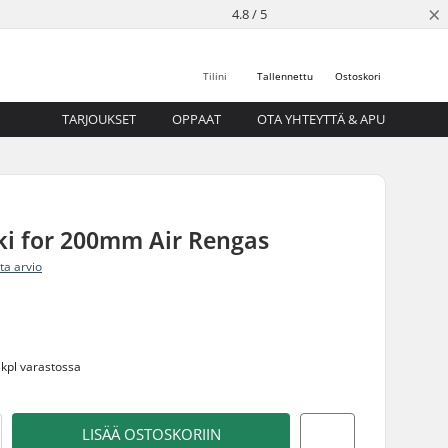
×
4.8 / 5
Tilini
Tallennettu
Ostoskori
TARJOUKSET
OPPAAT
OTA YHTEYTTÄ & APU
ki for 200mm Air Rengas
ita arvio
m
 kpl varastossa
LISÄÄ OSTOSKORIIN