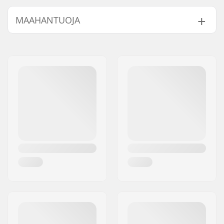
MAAHANTUOJA
Nimi:
Centrano ApS
Jakeluosoite:
Omega 6
Postinumero:
8382
Paikkakunta::
Hinnerup
Maa:
Tanska