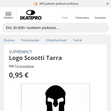
×
365 päivän palautusoikeus
4.8 / 5
Valikko
Tilini
Tallennettu
Ostoskori
Etusivu
Potkulaudat
Oheistuotteet
Tarrat
SUPREMACY
Logo Scootti Tarra
4,6
//
14 arvostelua
0,95 €