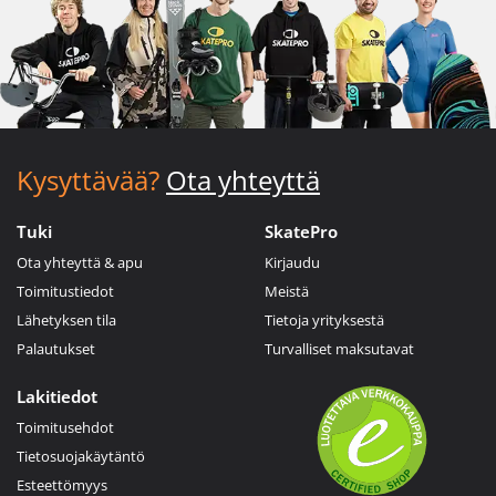
Kysyttävää?
Ota yhteyttä
Tuki
SkatePro
Ota yhteyttä & apu
Kirjaudu
Toimitustiedot
Meistä
Lähetyksen tila
Tietoja yrityksestä
Palautukset
Turvalliset maksutavat
Lakitiedot
Toimitusehdot
Tietosuojakäytäntö
Esteettömyys