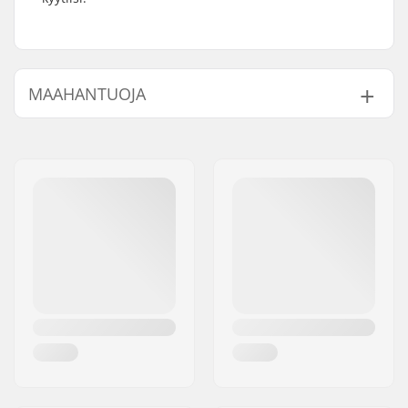
MAAHANTUOJA
Nimi:
Centrano ApS
Jakeluosoite:
Omega 6
Postinumero:
8382
Paikkakunta::
Hinnerup
Maa:
Tanska