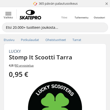
×
365 päivän palautusoikeus
4.8 / 5
Valikko
Tilini
Tallennettu
Ostoskori
Etusivu
Potkulaudat
Oheistuotteet
Tarrat
LUCKY
Stomp It Scootti Tarra
4,8
//
80 arvostelua
0,95 €