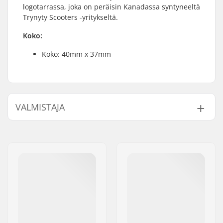
logotarrassa, joka on peräisin Kanadassa syntyneeltä
Trynyty Scooters -yritykseltä.
Koko:
Koko: 40mm x 37mm
VALMISTAJA
Nimi:
Centrano
Jakeluosoite:
Omega 6
Postinumero:
8382
Paikkakunta::
Hinnerup
Maa:
Tanska