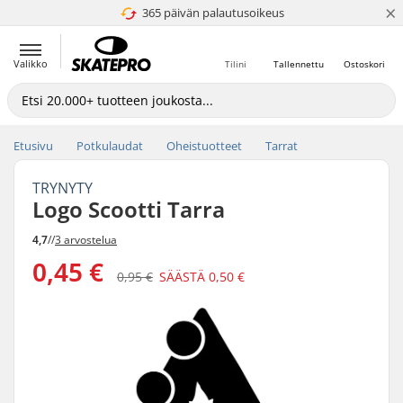
×
365 päivän palautusoikeus
4.8 / 5
Valikko
Tilini
Tallennettu
Ostoskori
Etusivu
Potkulaudat
Oheistuotteet
Tarrat
TRYNYTY
Logo Scootti Tarra
4,7
//
3 arvostelua
0,45 €
0,95 €
SÄÄSTÄ
0,50 €