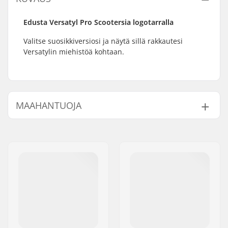
Edusta Versatyl Pro Scootersia logotarralla
Valitse suosikkiversiosi ja näytä sillä rakkautesi
Versatylin miehistöä kohtaan.
MAAHANTUOJA
Nimi:
Centrano ApS
Jakeluosoite:
Omega 6
Postinumero:
8382
Paikkakunta::
Hinnerup
Maa:
Tanska