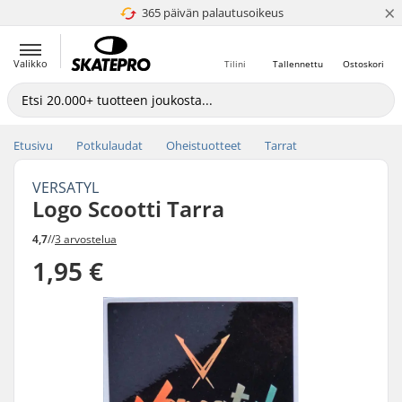
×
365 päivän palautusoikeus
4.8 / 5
Valikko
Tilini
Tallennettu
Ostoskori
Etusivu
Potkulaudat
Oheistuotteet
Tarrat
VERSATYL
Logo Scootti Tarra
4,7
//
3 arvostelua
1,95 €