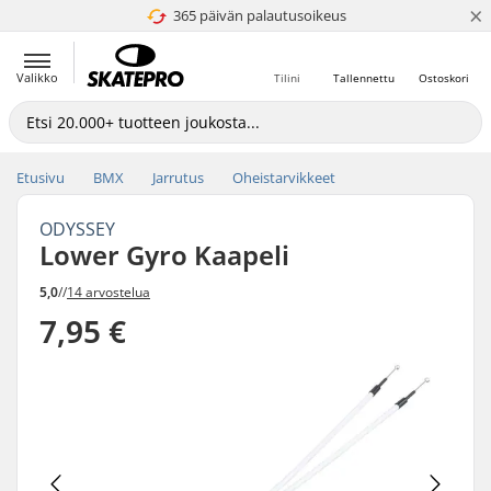
×
365 päivän palautusoikeus
4.8 / 5
Valikko
Tilini
Tallennettu
Ostoskori
Etusivu
BMX
Jarrutus
Oheistarvikkeet
ODYSSEY
Lower Gyro Kaapeli
5,0
//
14 arvostelua
7,95 €