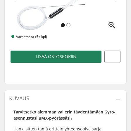
Varastossa (5+ kpl)
LISÄÄ OSTOSKORIIN
KUVAUS
Tarvitsetko alemman vaijerin täydentämään Gyro-
asennustasi BMX-pyörässäsi?
Hanki sitten tämä erittäin yhteensopiva sarja