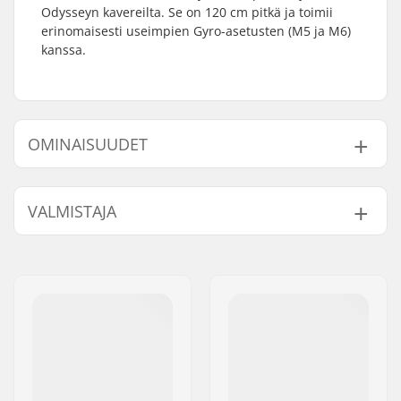
Odysseyn kavereilta. Se on 120 cm pitkä ja toimii
erinomaisesti useimpien Gyro-asetusten (M5 ja M6)
kanssa.
OMINAISUUDET
Gyro yhteensopiva:
Kyllä
VALMISTAJA
Nimi:
Sunshine Distribution ApS
Jakeluosoite:
Naverland 8
Postinumero:
2600
Paikkakunta::
Glostrup
Maa:
Tanska