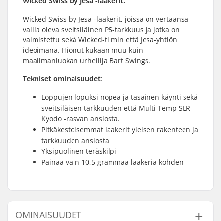
Wicked Swiss by Jesa -laakerit.
Wicked Swiss by Jesa -laakerit, joissa on vertaansa
vailla oleva sveitsiläinen P5-tarkkuus ja jotka on
valmistettu sekä Wicked-tiimin että Jesa-yhtiön
ideoimana. Hionut kukaan muu kuin
maailmanluokan urheilija Bart Swings.
Tekniset ominaisuudet
:
Loppujen lopuksi nopea ja tasainen käynti sekä
sveitsiläisen tarkkuuden että Multi Temp SLR
Kyodo -rasvan ansiosta.
Pitkäkestoisemmat laakerit yleisen rakenteen ja
tarkkuuden ansiosta
Yksipuolinen teräskilpi
Painaa vain 10,5 grammaa laakeria kohden
OMINAISUUDET