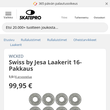
×
365 päivän palautusoikeus
4.8 / 5
Valikko
Tilini
Tallennettu
Ostoskori
Etusivu
Rullaluistimet
Rullaluistimet
Oheistarvikkeet
Laakerit
WICKED
Swiss by Jesa Laakerit 16-
Pakkaus
5,0
//
4 arvostelua
99,95 €