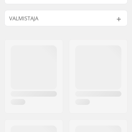
Laakeriluokitus:
Ei ilmoitettu
VALMISTAJA
Laakerin tyyppi:
Closed
Voitelu:
Rasva
Nimi:
Powerslide
Holkit:
Ei sisälly
Sportartikelvertriebs GmbH
Kpl per paketti:
16
Jakeluosoite:
Esbachgraben 1
Postinumero:
95463
Paikkakunta::
Bindlach
Maa:
Saksa