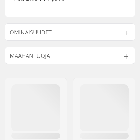
OMINAISUUDET
Compression
SCS, HIC
MAAHANTUOJA
järjestelmä:
Nimi:
Centrano ApS
Jakeluosoite:
Omega 6
Postinumero:
8382
Paikkakunta::
Hinnerup
Maa:
Tanska