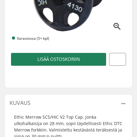
Varastossa (5+ kpl)
LISÄÄ OSTOSKORIIN
KUVAUS
Ethic Merrow SCS/HIC V2 Top Cap, jonka
ulkohalkaisija on 28 mm, sopii täydellisesti Ethic DTC
Merrow forkkiin. Valmistettu kestävästä teräksestä ja
siinä on 30 mm:n pultti.