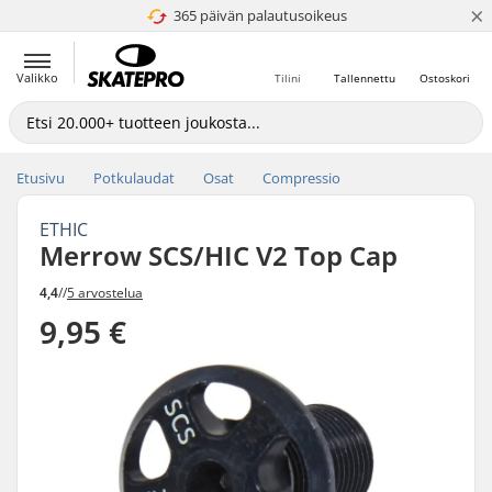
×
365 päivän palautusoikeus
4.8 / 5
Valikko
Tilini
Tallennettu
Ostoskori
Etusivu
Potkulaudat
Osat
Compressio
ETHIC
Merrow SCS/HIC V2 Top Cap
4,4
//
5 arvostelua
9,95 €