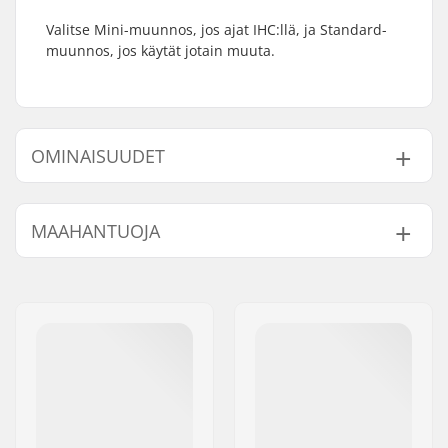
Valitse Mini-muunnos, jos ajat IHC:llä, ja Standard-
muunnos, jos käytät jotain muuta.
OMINAISUUDET
Compression
IHC
MAAHANTUOJA
järjestelmä:
Nimi:
Centrano ApS
Jakeluosoite:
Omega 6
Postinumero:
8382
Paikkakunta::
Hinnerup
Maa:
Tanska