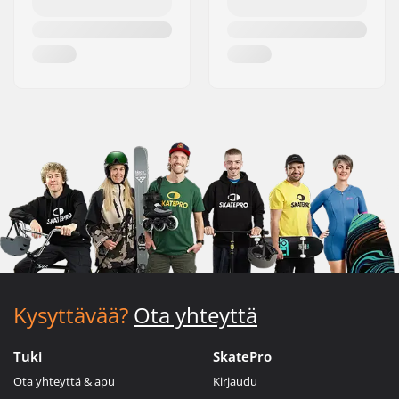
Kysyttävää?
Ota yhteyttä
Tuki
SkatePro
Ota yhteyttä & apu
Kirjaudu