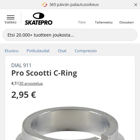
×
365 päivän palautusoikeus
4.8 / 5
Valikko
Tilini
Tallennettu
Ostoskori
Etusivu
Potkulaudat
Osat
Compressio
DIAL 911
Pro Scootti C-Ring
4,7
//
30 arvostelua
2,95 €