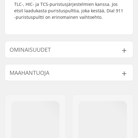
TLC-, HIC- ja TCS-puristusjärjestelmien kanssa. Jos
etsit laadukasta puristuspulttia, joka kestää, Dial 911
-puristuspultti on erinomainen vaihtoehto.
OMINAISUUDET
Compression
IHC, SCS, HIC, TCS
MAAHANTUOJA
järjestelmä:
Compressiopultin
50mm
Nimi:
Centrano ApS
pituus:
Jakeluosoite:
Omega 6
Postinumero:
8382
Paikkakunta::
Hinnerup
Maa:
Tanska