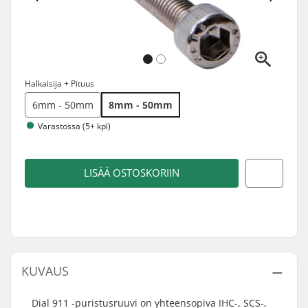
Halkaisija + Pituus
6mm - 50mm
8mm - 50mm
Varastossa (5+ kpl)
LISÄÄ OSTOSKORIIN
KUVAUS
Dial 911 -puristusruuvi on yhteensopiva IHC-, SCS-,