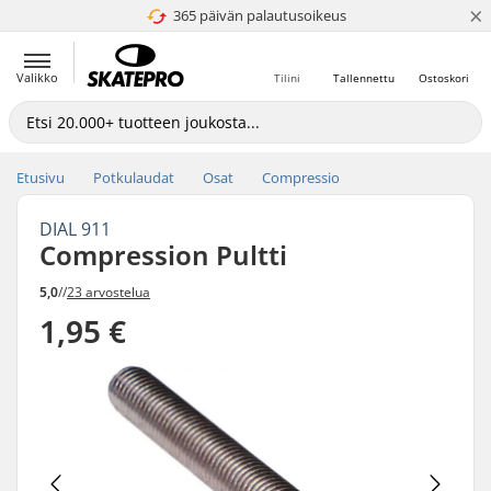
×
365 päivän palautusoikeus
4.8 / 5
Valikko
Tilini
Tallennettu
Ostoskori
Etusivu
Potkulaudat
Osat
Compressio
DIAL 911
Compression Pultti
5,0
//
23 arvostelua
1,95 €