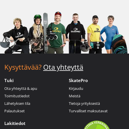
Kysyttävää?
Ota yhteyttä
Tuki
SkatePro
Ota yhteyttä & apu
Kirjaudu
Toimitustiedot
Meistä
Lähetyksen tila
Tietoja yrityksestä
Palautukset
Turvalliset maksutavat
Lakitiedot