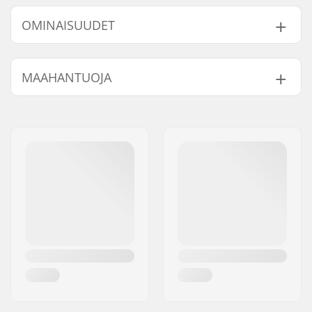
OMINAISUUDET
Compression
SCS, HIC
MAAHANTUOJA
järjestelmä:
Nimi:
Centrano ApS
Jakeluosoite:
Omega 6
Postinumero:
8382
Paikkakunta::
Hinnerup
Maa:
Tanska