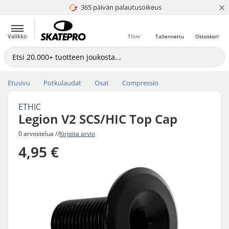
×
365 päivän palautusoikeus
4.8 / 5
Valikko
Tilini
Tallennettu
Ostoskori
Etusivu
Potkulaudat
Osat
Compressio
ETHIC
Legion V2 SCS/HIC Top Cap
0 arvostelua //
Kirjoita arvio
4,95 €