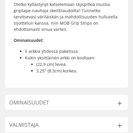
Oletko kyllästynyt katselemaan täyspitkiä mustia
griptape-nauhoja skeittilaudoilla? Tunnetko
tarvitsevasi väriläiskän ja mahdollisuuden hullutella
sijoittelun kanssa, niin MOB Grip Strips on
ehdottomasti sinua varten.
Ominaisuudet
:
5 arkkia yhdessä paketissa
Kukin yksittäinen arkki on kooltaan:
(22,9 cm) leveä.
3.25'' (8.3cm) korkea.
OMINAISUUDET
Length:
41.3cm (16.25")
VALMISTAJA
Width:
22.9cm (9")
Muotoiltu
​​Kyllä