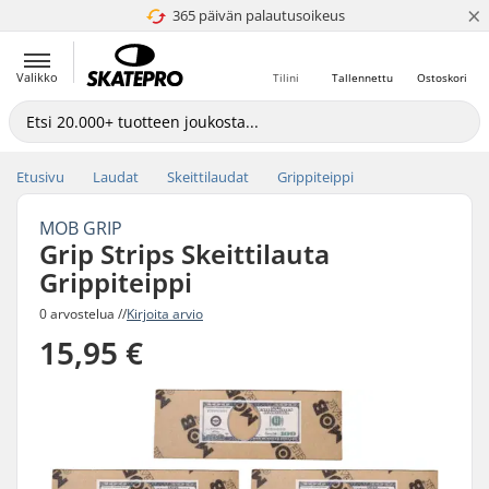
×
365 päivän palautusoikeus
4.8 / 5
Valikko
Tilini
Tallennettu
Ostoskori
Etusivu
Laudat
Skeittilaudat
Grippiteippi
MOB GRIP
Grip Strips Skeittilauta
Grippiteippi
0 arvostelua //
Kirjoita arvio
15,95 €