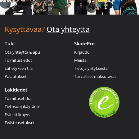
Kysyttävää?
Ota yhteyttä
Tuki
SkatePro
Ota yhteyttä & apu
Kirjaudu
Toimitustiedot
Meistä
Lähetyksen tila
Tietoja yrityksestä
Palautukset
Turvalliset maksutavat
Lakitiedot
Toimitusehdot
Tietosuojakäytäntö
Esteettömyys
Evästeasetukset