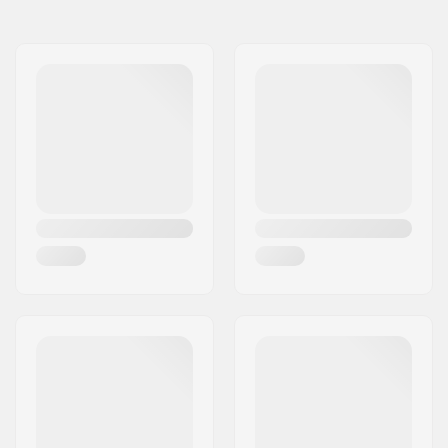
Nimi:
Circus Circus ApS
grippiteippi:
Jakeluosoite:
Australiensvej 20. st. th.
Postinumero:
2100
Paikkakunta::
Copenhagen
Maa:
Tanska