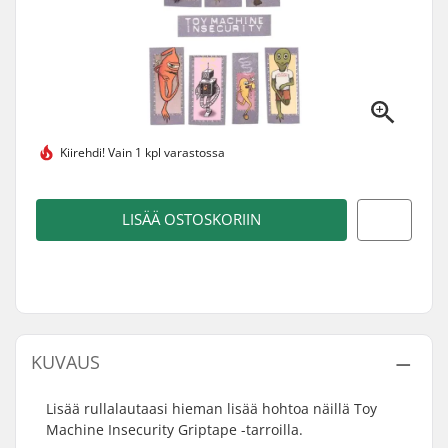
Kiirehdi!
Vain 1 kpl varastossa
LISÄÄ OSTOSKORIIN
KUVAUS
Lisää rullalautaasi hieman lisää hohtoa näillä Toy
Machine Insecurity Griptape -tarroilla.