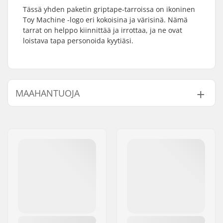
Tässä yhden paketin griptape-tarroissa on ikoninen
Toy Machine -logo eri kokoisina ja värisinä. Nämä
tarrat on helppo kiinnittää ja irrottaa, ja ne ovat
loistava tapa personoida kyytiäsi.
MAAHANTUOJA
Nimi:
Centrano ApS
Jakeluosoite:
Omega 6
Postinumero:
8382
Paikkakunta::
Hinnerup
Maa:
Tanska