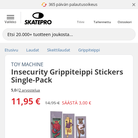
×
365 päivän palautusoikeus
4.8 / 5
Valikko
Tilini
Tallennettu
Ostoskori
Etusivu
Laudat
Skeittilaudat
Grippiteippi
TOY MACHINE
Insecurity Grippiteippi Stickers
Single-Pack
5,0
//
2 arvostelua
11,95 €
14,95 €
SÄÄSTÄ
3,00 €