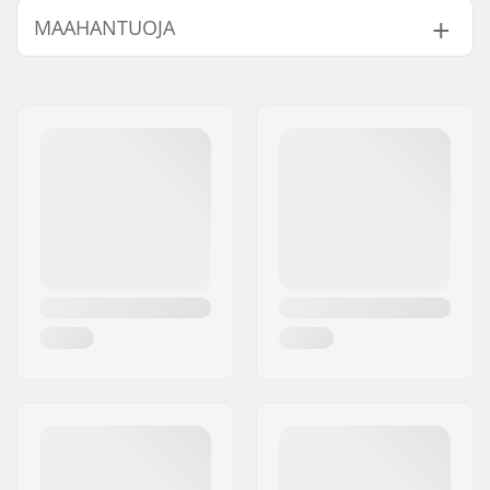
MAAHANTUOJA
Nimi:
Centrano ApS
Jakeluosoite:
Omega 6
Postinumero:
8382
Paikkakunta::
Hinnerup
Maa:
Tanska