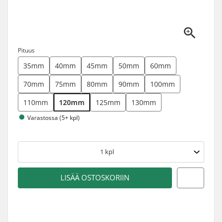
Pituus
35mm
40mm
45mm
50mm
60mm
70mm
75mm
80mm
90mm
100mm
110mm
120mm
125mm
130mm
Varastossa (5+ kpl)
1
kpl
LISÄÄ OSTOSKORIIN