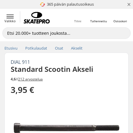
×
365 päivän palautusoikeus
4.8 / 5
Valikko
Tilini
Tallennettu
Ostoskori
Etusivu
Potkulaudat
Osat
Akselit
DIAL 911
Standard Scootin Akseli
4,6
//
212 arvostelua
3,95 €