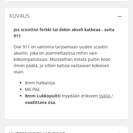
KUVAUS
Jos scoottisi forkki tai dekin akseli katkeaa - soita
911
Dial 911 on valmiina tarjoamaan uuden scootin
akselin, joka on asennettavissa mihin vain
kokoonpanossasi. Muistathan mitata pultin koon
ilman päätä, ja sitten katsoa vastaavan kokoisen
osan.
8mm halkaisija.
M6 Pää.
8mm Lukkopultti
myydään erikseen
täällä
/
vaadittava osa.