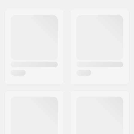
Nimi:
CAB 5-4 SAS
Jakeluosoite:
125 chemin des tissourds
Postinumero:
74400
Paikkakunta::
Chamonix
Maa:
Ranska