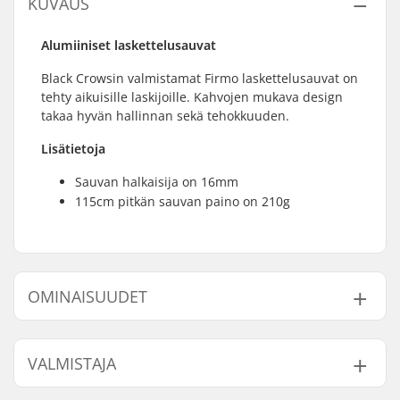
KUVAUS
Alumiiniset laskettelusauvat
Black Crowsin valmistamat Firmo laskettelusauvat on
tehty aikuisille laskijoille. Kahvojen mukava design
takaa hyvän hallinnan sekä tehokkuuden.
Lisätietoja
Sauvan halkaisija on 16mm
115cm pitkän sauvan paino on 210g
OMINAISUUDET
Paras käyttö:
All Mountain
VALMISTAJA
Sukupuoli:
Mies, Naiset, Unisex