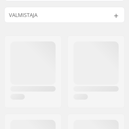
Flex:
Pehmeä
VALMISTAJA
Lisäominaisuudet:
Supergrip Capstrap
2.0
,
Double Take
Nimi:
Burton Sportartikel GmbH
Buckles
,
Re:Flex
Jakeluosoite:
Haller Strasse 111
Fullbed Cushioning
Postinumero:
6020
System
,
Single-
Paikkakunta::
Innsbruck
Component Baseplate
Construction
,
Maa:
Itävalta
Forward Lean
(Microflad)
,
Highback
Canting
Sidejärjestelmäi:
Strap in
Siteet:
Standardi (4x4),
Channels
,
2 x 4
Taso:
Aloittelija
,
Keskitaso
Ajotyyli:
All Mountain
Sukupuoli:
Naiset