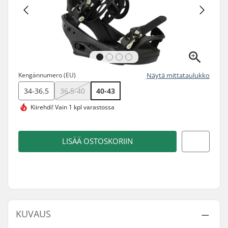
Kengännumero (EU)
Näytä mittataulukko
34-36.5
36.5-40
40-43
Kiirehdi!
Vain 1 kpl varastossa
LISÄÄ OSTOSKORIIN
KUVAUS