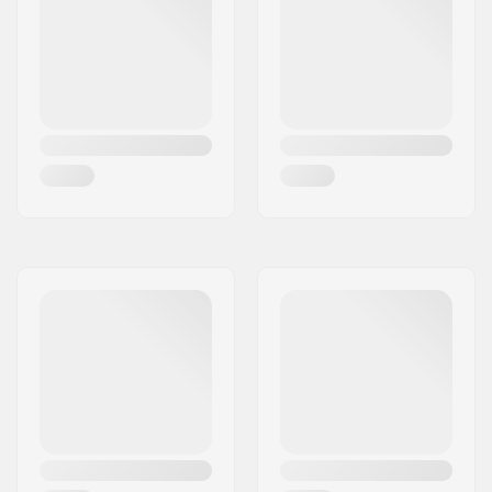
Year model:
23/24