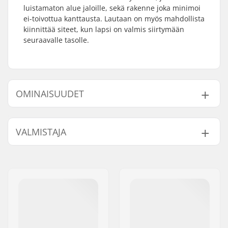
luistamaton alue jaloille, sekä rakenne joka minimoi
ei-toivottua kanttausta. Lautaan on myös mahdollista
kiinnittää siteet, kun lapsi on valmis siirtymään
seuraavalle tasolle.
OMINAISUUDET
Lumilaudan Flex:
2
VALMISTAJA
Siteet:
3D
Muoto:
True Twin
Nimi:
Burton Sportartikel GmbH
Siteet:
Ei sisälly
Jakeluosoite:
Haller Strasse 111
Postinumero:
6020
Paikkakunta::
Innsbruck
Maa:
Itävalta