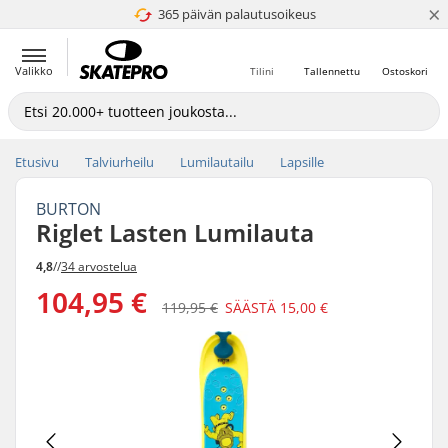
×
365 päivän palautusoikeus
4.8 / 5
Valikko
Tilini
Tallennettu
Ostoskori
Etusivu
Talviurheilu
Lumilautailu
Lapsille
BURTON
Riglet Lasten Lumilauta
4,8
//
34 arvostelua
104,95 €
119,95 €
SÄÄSTÄ
15,00 €