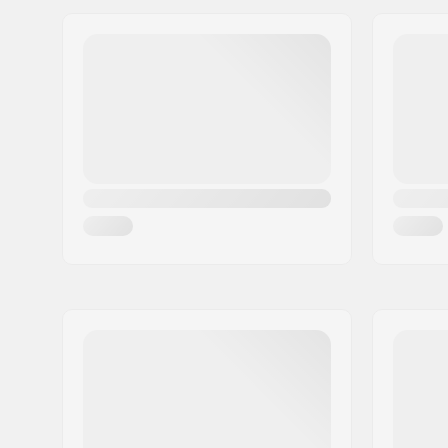
Jakeluosoite:
Lackengasse 301
Full Cap L
Postinumero:
5541
Inner Len
Paikkakunta::
Altenmarkt
Visor Sett
Maa:
Itävalta