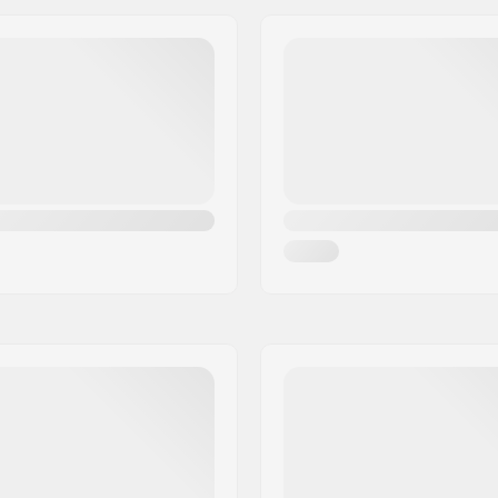
ining, Ultimate Anti-fog
Paino:
s Coating,
Adjustable
Sukupuoli:
ing