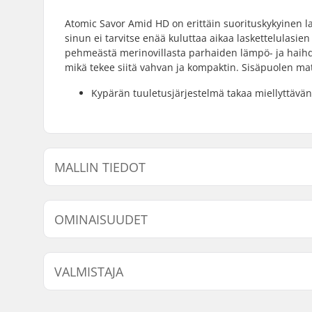
Atomic Savor Amid HD on erittäin suorituskykyinen lask
sinun ei tarvitse enää kuluttaa aikaa laskettelulasi
pehmeästä merinovillasta parhaiden lämpö- ja haih
mikä tekee siitä vahvan ja kompaktin. Sisäpuolen mate
Kypärän tuuletusjärjestelmä takaa miellyttävän
MALLIN TIEDOT
Malli
Sisäpuolen
OMINAISUUDET
Ilmanvaihtojärjestelmä:
Kyllä
VALMISTAJA
Sovitusjärjestelmä:
360 Fit
,
Li
Erikoisominaisuudet:
AMID
,
Hol
Nimi:
Atomic Austria GmbH
Id lens, 