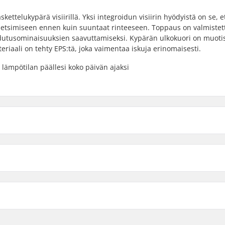
ettelukypärä visiirillä. Yksi integroidun visiirin hyödyistä on se, e
en etsimiseen ennen kuin suuntaat rinteeseen. Toppaus on valmistet
dutusominaisuuksien saavuttamiseksi. Kypärän ulkokuori on muoti
riaali on tehty EPS:tä, joka vaimentaa iskuja erinomaisesti.
 lämpötilan päällesi koko päivän ajaksi
S
 mitta
XL
Kokoa säädettävä:
ve Fit
Ulkokuoren tyyppi:
o Core
, Helmet Bag, Visor
Sisä materiaalien tyyppi:
Removable and Washable
Toppauksen materiaali: