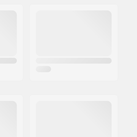
590g
Mies, Naiset, Unisex