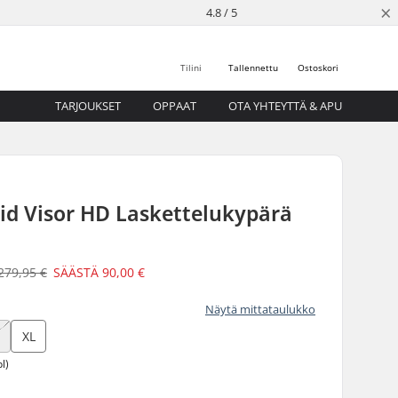
×
4.8 / 5
Tilini
Tallennettu
Ostoskori
TARJOUKSET
OPPAAT
OTA YHTEYTTÄ & APU
id Visor HD Laskettelukypärä
279,95 €
SÄÄSTÄ
90,00 €
Näytä mittataulukko
XL
l)