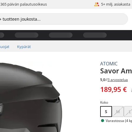
365 päivän palautusoikeus
5+ milj. asiakasta
Suojat
Kypärät
ATOMIC
Savor Am
5,0
//
3 arvostelua
189,95 €
Koko
S
M
L
Varastossa (4 kp