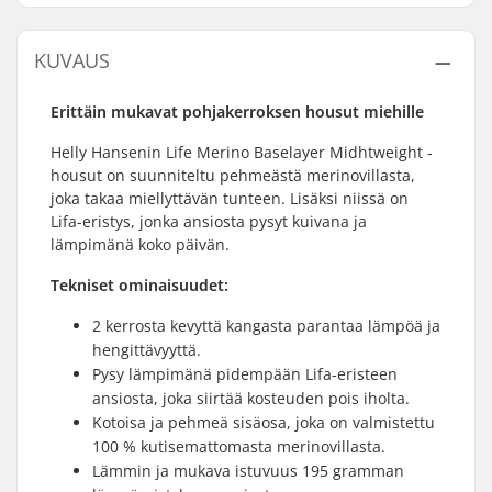
KUVAUS
Erittäin mukavat pohjakerroksen housut miehille
Helly Hansenin Life Merino Baselayer Midhtweight -
housut on suunniteltu pehmeästä merinovillasta,
joka takaa miellyttävän tunteen. Lisäksi niissä on
Lifa-eristys, jonka ansiosta pysyt kuivana ja
lämpimänä koko päivän.
Tekniset ominaisuudet:
2 kerrosta kevyttä kangasta parantaa lämpöä ja
hengittävyyttä.
Pysy lämpimänä pidempään Lifa-eristeen
ansiosta, joka siirtää kosteuden pois iholta.
Kotoisa ja pehmeä sisäosa, joka on valmistettu
100 % kutisemattomasta merinovillasta.
Lämmin ja mukava istuvuus 195 gramman