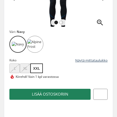
Väri:
Navy
Koko
Näytä mittataulukko
L
XL
XXL
Kiirehdi!
Vain 1 kpl varastossa
LISÄÄ OSTOSKORIIN