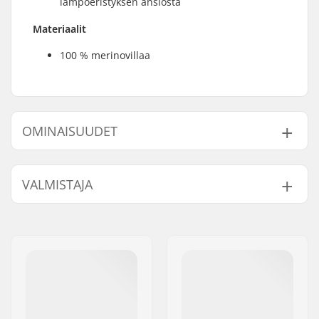
lämpöeristyksen ansiosta
Materiaalit
100 % merinovillaa
OMINAISUUDET
Aktiviteetti:
Laskettelu,
VALMISTAJA
Maastohiihto,
Lumilautailu
Nimi:
HELLY HANSEN AS
Sukupuoli:
Mies
Jakeluosoite:
Munkedamsveien 35, 6 fl.
Postinumero:
N-0250
Paikkakunta::
Oslo
Maa:
Norja