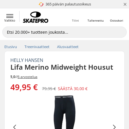
×
365 päivän palautusoikeus
4.8 / 5
Valikko
Tilini
Tallennettu
Ostoskori
Etusivu
Treenivaatteet
Alusvaatteet
HELLY HANSEN
Lifa Merino Midweight Housut
5,0
//
6 arvostelua
49,95 €
79,95 €
SÄÄSTÄ
30,00 €