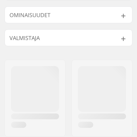
OMINAISUUDET
Aktiviteetti:
Laskettelu,
VALMISTAJA
Maastohiihto
Sukupuoli:
Naiset
Nimi:
HELLY HANSEN AS
Jakeluosoite:
Munkedamsveien 35, 6 fl.
Postinumero:
N-0250
Paikkakunta::
Oslo
Maa:
Norja