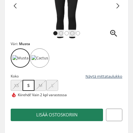
Väri:
Musta
Koko
Näytä mittataulukko
XS
S
M
L
Kiirehdi!
Vain 2 kpl varastossa
LISÄÄ OSTOSKORIIN