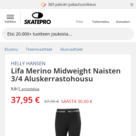
×
365 päivän palautusoikeus
4.8 / 5
Valikko
Tilini
Tallennettu
Ostoskori
Etusivu
Treenivaatteet
Alusvaatteet
HELLY HANSEN
Lifa Merino Midweight Naisten
3/4 Aluskerrastohousu
5,0
//
1 arvostelua
37,95 €
67,95 €
SÄÄSTÄ
30,00 €