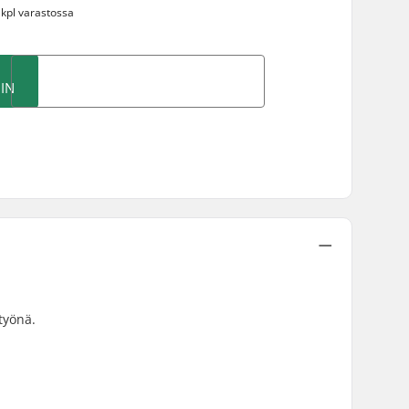
 kpl varastossa
IN
työnä.