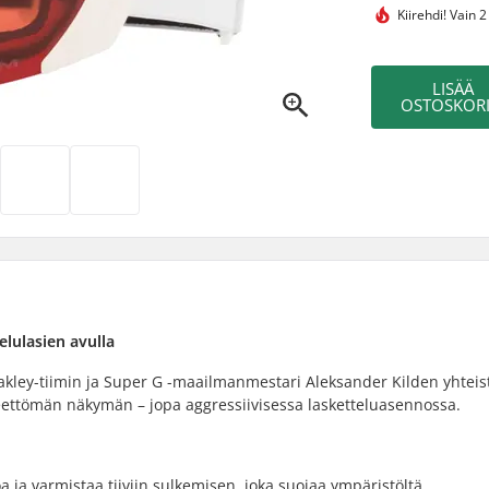
Kiirehdi!
Vain 2
LISÄÄ
OSTOSKORI
elulasien avulla
Oakley-tiimin ja Super G -maailmanmestari Aleksander Kilden yhteis
esteettömän näkymän – jopa aggressiivisessa lasketteluasennossa.
oa ja varmistaa tiiviin sulkemisen, joka suojaa ympäristöltä