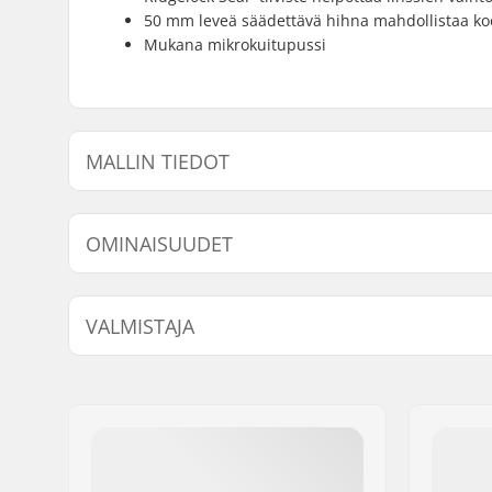
50 mm leveä säädettävä hihna mahdollistaa ko
Mukana mikrokuitupussi
MALLIN TIEDOT
Malli
Linssin säätyyppi
OMINAISUUDET
Lisäominaisuudet:
Triple La
VALMISTAJA
Kasvojen koko:
XL
Vaihdettavat linssit:
Kyllä
Nimi:
Luxottica Group S.p.A.
Silmälasien päälle sopivat (OTG):
Kyllä
Jakeluosoite:
Piazzale Cadorna, 3
Postinumero:
20123
Paikkakunta::
Milan