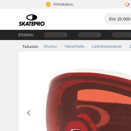
Hintatakuu
ETUSIVU
Etusivu
Talviurheilu
Laskettelusukset
L
Takaisin