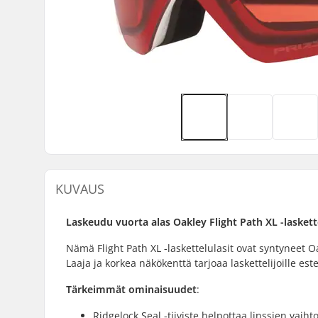
KUVAUS
Laskeudu vuorta alas Oakley Flight Path XL -laskett
Nämä Flight Path XL -laskettelulasit ovat syntyneet 
Laaja ja korkea näkökenttä tarjoaa laskettelijoille 
Tärkeimmät ominaisuudet
:
Ridgelock Seal -tiiviste helpottaa linssien vaiht