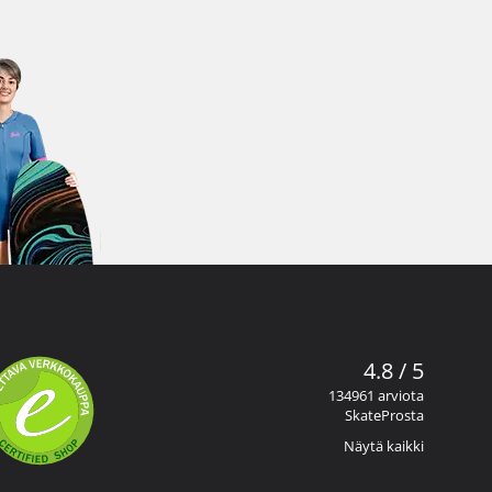
4.8 / 5
134961 arviota
SkateProsta
Näytä kaikki