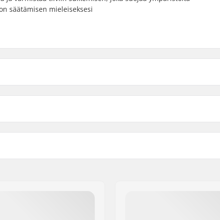
on säätämisen mieleiseksesi
Prizm Rose
Lumisade
Linssi
Valonläpäisy (VLT)
Prizm Sapphire
Osittain
yer Face Foam
,
Prizm Snow
Voi käyttää kypärän kanss
Huurteenestokäsittely:
Sis. Ylimääräiset linssit: