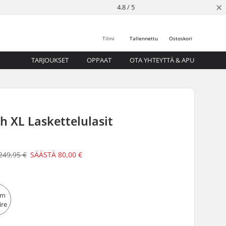
×
4.8 / 5
Tilini
Tallennettu
Ostoskori
TARJOUKSET
OPPAAT
OTA YHTEYTTÄ & APU
th XL Laskettelulasit
249,95 €
SÄÄSTÄ
80,00 €