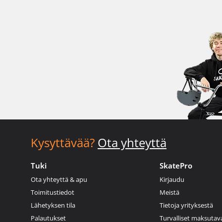
Kysyttävää?
Ota yhteyttä
Tuki
SkatePro
Ota yhteyttä & apu
Kirjaudu
Toimitustiedot
Meistä
Lähetyksen tila
Tietoja yrityksestä
Palautukset
Turvalliset maksutav