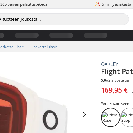
365 päivän palautusoikeus
5+ milj. asiakasta
askettelulasit
Laskettelulasit
OAKLEY
Flight Pa
5,0
//
2 arvostelua
169,95 €
Väri:
Prizm Rose