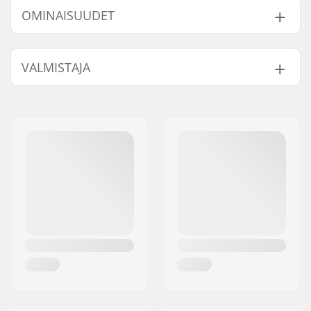
OMINAISUUDET
Muoto:
Lapanen
VALMISTAJA
Kiinnitys/Varsi:
Rannehihna
Aktiviteetti:
Laskettelu,
Nimi:
HESTRA / Martin
Lumilautailu
Magnusson & Co AB
Kalvo:
Valmistajakohtainen
Jakeluosoite:
Äspåsvägen 5
Eristys:
Kyllä
Postinumero:
33571
Sukupuoli:
Lapset, Junior
Paikkakunta::
Hestra
Maa:
Ruotsi