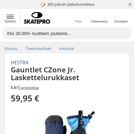
×
365 päivän palautusoikeus
4.8 / 5
Valikko
Tilini
Tallennettu
Ostoskori
Etusivu
Treenivaatteet
Hanskat
HESTRA
Gauntlet CZone Jr.
Laskettelurukkaset
5,0
//
5 arvostelua
59,95 €