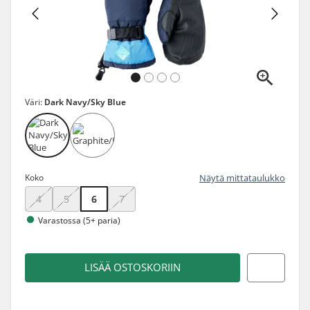
Väri:
Dark Navy/Sky Blue
Koko
Näytä mittataulukko
4
5
6
7
Varastossa (5+ paria)
LISÄÄ OSTOSKORIIN