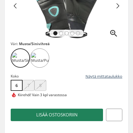
Väri:
Musta/Sinivihreä
Koko
Näytä mittataulukko
6
7
8
Kiirehdi!
Vain 3 kpl varastossa
LISÄÄ OSTOSKORIIN