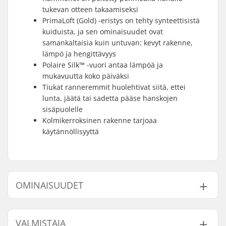
tukevan otteen takaamiseksi
PrimaLoft (Gold) -eristys on tehty synteettisistä
kuiduista, ja sen ominaisuudet ovat
samankaltaisia kuin untuvan: kevyt rakenne,
lämpö ja hengittävyys
Polaire Silk™ -vuori antaa lämpöä ja
mukavuutta koko päiväksi
Tiukat ranneremmit huolehtivat siitä, ettei
lunta, jäätä tai sadetta pääse hanskojen
sisäpuolelle
Kolmikerroksinen rakenne tarjoaa
käytännöllisyyttä
OMINAISUUDET
Muoto:
5-sorminen
VALMISTAJA
Kämmenosan
Pehmeä nahka