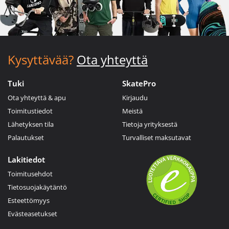
Kysyttävää?
Ota yhteyttä
Tuki
SkatePro
Ota yhteyttä & apu
Kirjaudu
Toimitustiedot
Meistä
Lähetyksen tila
Tietoja yrityksestä
Palautukset
Turvalliset maksutavat
Lakitiedot
Toimitusehdot
Tietosuojakäytäntö
Esteettömyys
Evästeasetukset