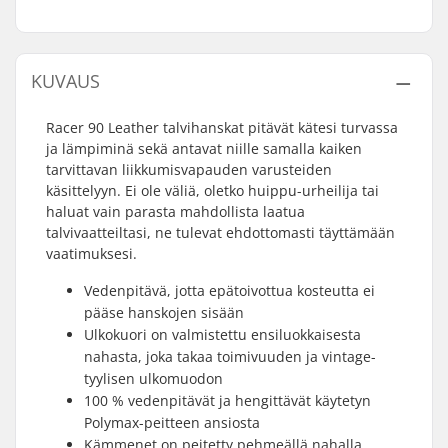
KUVAUS
Racer 90 Leather talvihanskat pitävät kätesi turvassa
ja lämpiminä sekä antavat niille samalla kaiken
tarvittavan liikkumisvapauden varusteiden
käsittelyyn. Ei ole väliä, oletko huippu-urheilija tai
haluat vain parasta mahdollista laatua
talvivaatteiltasi, ne tulevat ehdottomasti täyttämään
vaatimuksesi.
Vedenpitävä, jotta epätoivottua kosteutta ei
pääse hanskojen sisään
Ulkokuori on valmistettu ensiluokkaisesta
nahasta, joka takaa toimivuuden ja vintage-
tyylisen ulkomuodon
100 % vedenpitävät ja hengittävät käytetyn
Polymax-peitteen ansiosta
Kämmenet on peitetty pehmeällä nahalla