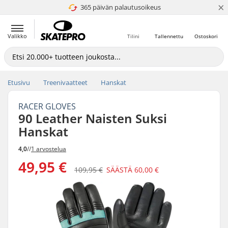
×
365 päivän palautusoikeus
4.8 / 5
Valikko
Tilini
Tallennettu
Ostoskori
Etusivu
Treenivaatteet
Hanskat
RACER GLOVES
90 Leather Naisten Suksi
Hanskat
4,0
//
1 arvostelua
49,95 €
109,95 €
SÄÄSTÄ
60,00 €