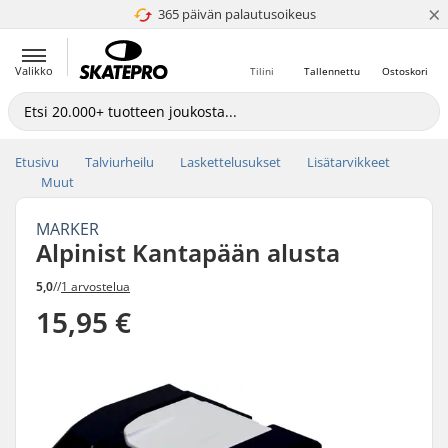
×
365 päivän palautusoikeus
4.8 / 5
Valikko
Tilini
Tallennettu
Ostoskori
Etusivu
Talviurheilu
Laskettelusukset
Lisätarvikkeet
Muut
MARKER
Alpinist Kantapään alusta
5,0
//
1 arvostelua
15,95 €