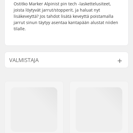
Ostitko Marker Alpinist pin tech -laskettelusiteet,
joista löytyvät jarrut/stopperit, ja haluat nyt
lisäkeveyttä? Jos tahdot lisätä keveyttä poistamalla
jarrut sinun täytyy asentaa kantapään alustat niiden
tilalle.
VALMISTAJA
Nimi:
Marker Deutschland GmbH
Jakeluosoite:
Dr.-Gotthilf-Näher-Straße 6
and 12
Postinumero:
D-82377
Paikkakunta::
Penzberg
Maa:
Saksa