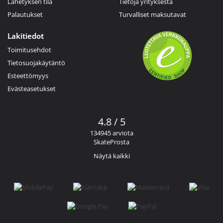
Lähetyksen tila
Tietoja yrityksestä
Palautukset
Turvalliset maksutavat
Lakitiedot
Toimitusehdot
Tietosuojakäytäntö
Esteettömyys
Evästeasetukset
4.8 / 5
134945 arviota
SkateProsta
Näytä kaikki