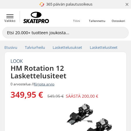
×
365 päivän palautusoikeus
4.8 / 5
Valikko
Tilini
Tallennettu
Ostoskori
Etusivu
Talviurheilu
Laskettelusukset
Laskettelusiteet
LOOK
HM Rotation 12
Laskettelusiteet
0 arvostelua //
Kirjoita arvio
349,95 €
549,95 €
SÄÄSTÄ
200,00 €