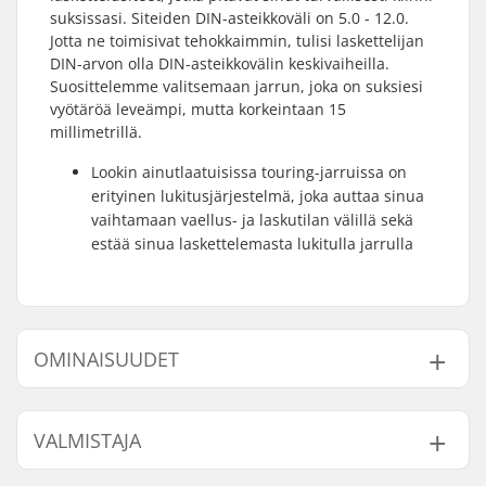
suksissasi. Siteiden DIN-asteikkoväli on 5.0 - 12.0.
Jotta ne toimisivat tehokkaimmin, tulisi laskettelijan
DIN-arvon olla DIN-asteikkovälin keskivaiheilla.
Suosittelemme valitsemaan jarrun, joka on suksiesi
vyötäröä leveämpi, mutta korkeintaan 15
millimetrillä.
Lookin ainutlaatuisissa touring-jarruissa on
erityinen lukitusjärjestelmä, joka auttaa sinua
vaihtamaan vaellus- ja laskutilan välillä sekä
estää sinua laskettelemasta lukitulla jarrulla
OMINAISUUDET
Sidetyyppi:
Pin Tech Siteet
VALMISTAJA
Monon
GripWalk Toe & Heel
yhteensopivuus:
Pin Monot (ISO