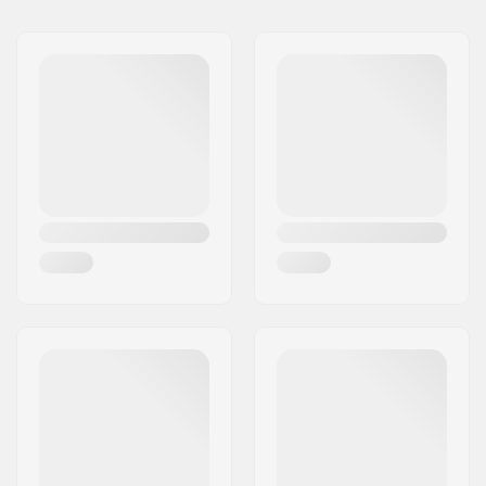
Nimi:
SKIS ROSSIGNOL SAS
23223)
,
Touring
Jakeluosoite:
98 rue Louis Barran
Monot (ISO 9523)
,
Postinumero:
38430
Backcountry Touring
Paikkakunta::
Saint-Jean de Moirans
Monot (Ei ISO-
yhteensopiv
Maa:
Ranska
Jarrun leveys:
105mm
Paino:
1270g
DIN-asteikko:
5.0 - 12.0
Paras käyttötapa:
Touring
Lisäominaisuudet:
Touring Brake
,
TUV
Certified