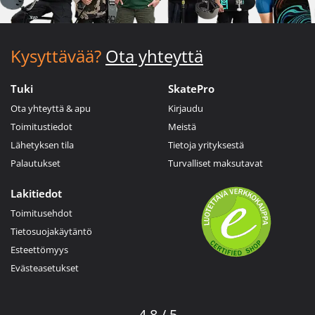
Kysyttävää?
Ota yhteyttä
Tuki
SkatePro
Ota yhteyttä & apu
Kirjaudu
Toimitustiedot
Meistä
Lähetyksen tila
Tietoja yrityksestä
Palautukset
Turvalliset maksutavat
Lakitiedot
Toimitusehdot
Tietosuojakäytäntö
Esteettömyys
Evästeasetukset
4.8 / 5