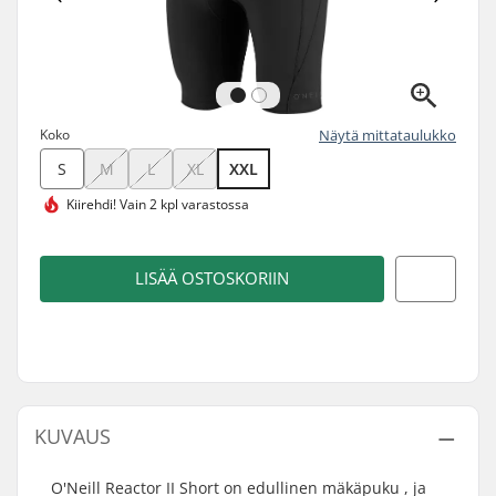
Koko
Näytä mittataulukko
S
M
L
XL
XXL
Kiirehdi!
Vain 2 kpl varastossa
LISÄÄ OSTOSKORIIN
KUVAUS
O'Neill Reactor II Short on edullinen mäkäpuku , ja