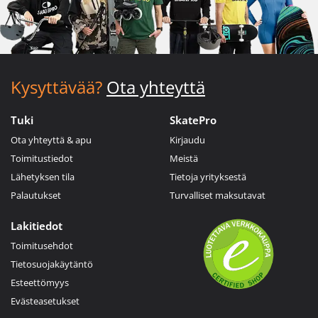
Kysyttävää?
Ota yhteyttä
Tuki
SkatePro
Ota yhteyttä & apu
Kirjaudu
Toimitustiedot
Meistä
Lähetyksen tila
Tietoja yrityksestä
Palautukset
Turvalliset maksutavat
Lakitiedot
Toimitusehdot
Tietosuojakäytäntö
Esteettömyys
Evästeasetukset