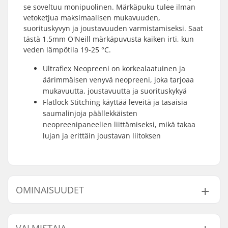
se soveltuu monipuolinen. Märkäpuku tulee ilman
vetoketjua maksimaalisen mukavuuden,
suorituskyvyn ja joustavuuden varmistamiseksi. Saat
tästä 1.5mm O'Neill märkäpuvusta kaiken irti, kun
veden lämpötila 19-25 °C.
Ultraflex Neopreeni on korkealaatuinen ja
äärimmäisen venyvä neopreeni, joka tarjoaa
mukavuutta, joustavuutta ja suorituskykyä
Flatlock Stitching käyttää leveitä ja tasaisia
saumalinjoja päällekkäisten
neopreenipaneelien liittämiseksi, mikä takaa
lujan ja erittäin joustavan liitoksen
OMINAISUUDET
Materiaali:
Ultraflex Neoprene