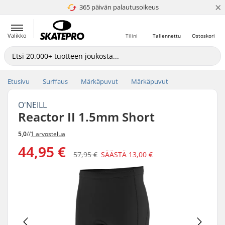
×
365 päivän palautusoikeus
4.8 / 5
Valikko
Tilini
Tallennettu
Ostoskori
Etusivu
Surffaus
Märkäpuvut
Märkäpuvut
O'NEILL
Reactor II 1.5mm Short
5,0
//
1 arvostelua
44,95 €
57,95 €
SÄÄSTÄ
13,00 €