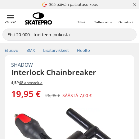
×
365 päivän palautusoikeus
4.8 / 5
Valikko
Tilini
Tallennettu
Ostoskori
Etusivu
BMX
Lisätarvikkeet
Huolto
SHADOW
Interlock Chainbreaker
4,5
//
48 arvostelua
19,95 €
26,95 €
SÄÄSTÄ
7,00 €