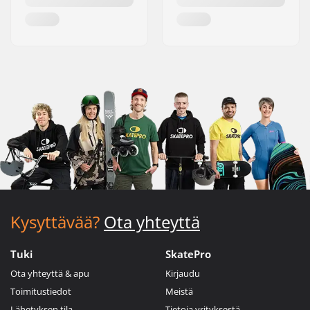
Kysyttävää?
Ota yhteyttä
Tuki
SkatePro
Ota yhteyttä & apu
Kirjaudu
Toimitustiedot
Meistä
Lähetyksen tila
Tietoja yrityksestä