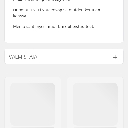
Huomautus: Ei yhteensopiva muiden ketjujen
kanssa.
Meiltä saat myös muut bmx-oheistuotteet.
VALMISTAJA
Nimi:
Source Europe GmbH
Jakeluosoite:
Am Kuckhofer Feld 13A
Postinumero:
41470
Paikkakunta::
Neuss
Maa:
Saksa