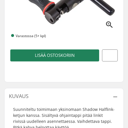
Varastossa (5+ kpl)
LISÄÄ OSTOSKORIIN
KUVAUS
Suunniteltu toimimaan yksinomaan Shadow Halflink-
ketjun kanssa. Sisältyvä ohjaintappi pitää linkit
rivissä uudelleen asennettaessa. Vaihdettava tappi.
Pitkä kahva helpottaa käyttöä.