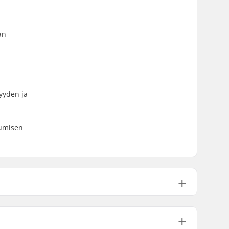
an
yyden ja
sumisen
Mies