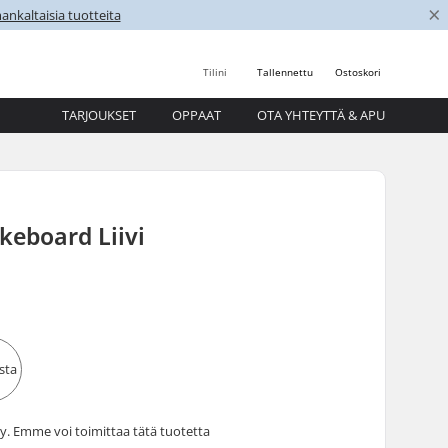
×
nkaltaisia tuotteita
Tilini
Tallennettu
Ostoskori
TARJOUKSET
OPPAAT
OTA YHTEYTTÄ & APU
eboard Liivi
 Emme voi toimittaa tätä tuotetta