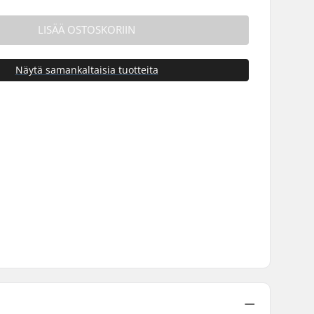
LISÄÄ OSTOSKORIIN
Näytä samankaltaisia tuotteita