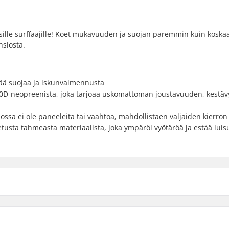
sille surffaajille! Koet mukavuuden ja suojan paremmin kuin koska
siosta.
sää suojaa ja iskunvaimennusta
X10D-neopreenista, joka tarjoaa uskomattoman joustavuuden, kestäv
jossa ei ole paneeleita tai vaahtoa, mahdollistaen valjaiden kierron
etusta tahmeasta materiaalista, joka ympäröi vyötäröä ja estää lui
ilu
Sukupuoli:
liivi