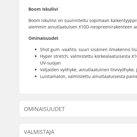
Boom Iskuliivi
Boom iskuliivi on suunniteltu sopimaan kaikentyyppi
aiemmin ainutlaatuisen X10D-neopreenirakenteen an
Ominaisuudet
Shot gum -vaahto, suuri sisäinen ilmakenno li
Hyper stretch, valmistettu korkealaatuisesta 
UV-suojan
Valjaiden vyöhyke, ainutlaatuinen liivivyöhyke, 
Luistamaton, valmistettu ainutlaatuisesta pain
OMINAISUUDET
Aktiviteetti:
Leijalauta
VALMISTAJA
Liivin Sertifikaatti:
Ei pelastus