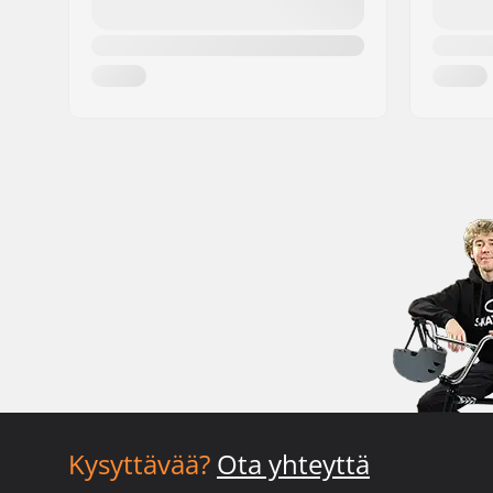
Kysyttävää?
Ota yhteyttä