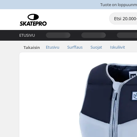
Tuote on loppuunmyyt
ETUSIVU
Etusivu
Surffaus
Suojat
Iskuliivit
Takaisin