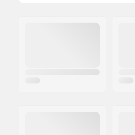
Nimi:
F-ONE SAS
Jakeluosoite:
175 Route de
Postinumero:
34470
Paikkakunta::
Pérols
Maa:
Ranska