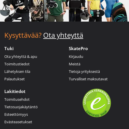
Kysyttävää?
Ota yhteyttä
Tuki
SkatePro
Ota yhteyttä & apu
Kirjaudu
Toimitustiedot
Meistä
Lähetyksen tila
Tietoja yrityksestä
Palautukset
Turvalliset maksutavat
Lakitiedot
Toimitusehdot
Tietosuojakäytäntö
Esteettömyys
Evästeasetukset