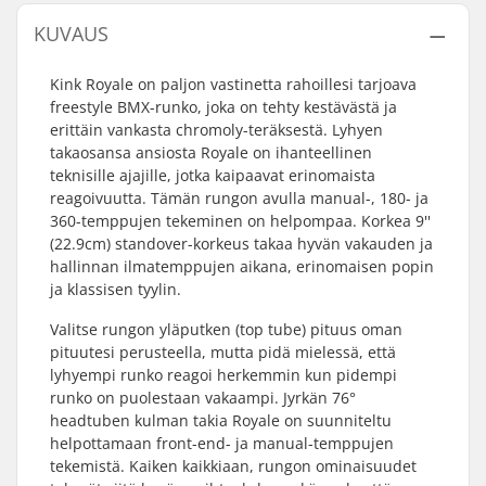
KUVAUS
Kink Royale on paljon vastinetta rahoillesi tarjoava
freestyle BMX-runko, joka on tehty kestävästä ja
erittäin vankasta chromoly-teräksestä. Lyhyen
takaosansa ansiosta Royale on ihanteellinen
teknisille ajajille, jotka kaipaavat erinomaista
reagoivuutta. Tämän rungon avulla manual-, 180- ja
360-temppujen tekeminen on helpompaa. Korkea 9''
(22.9cm) standover-korkeus takaa hyvän vakauden ja
hallinnan ilmatemppujen aikana, erinomaisen popin
ja klassisen tyylin.
Valitse rungon yläputken (top tube) pituus oman
pituutesi perusteella, mutta pidä mielessä, että
lyhyempi runko reagoi herkemmin kun pidempi
runko on puolestaan vakaampi. Jyrkän 76°
headtuben kulman takia Royale on suunniteltu
helpottamaan front-end- ja manual-temppujen
tekemistä. Kaiken kaikkiaan, rungon ominaisuudet