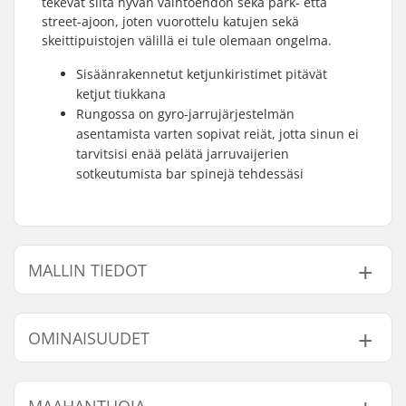
tekevät siitä hyvän vaihtoehdon sekä park- että
street-ajoon, joten vuorottelu katujen sekä
skeittipuistojen välillä ei tule olemaan ongelma.
Sisäänrakennetut ketjunkiristimet pitävät
ketjut tiukkana
Rungossa on gyro-jarrujärjestelmän
asentamista varten sopivat reiät, jotta sinun ei
tarvitsisi enää pelätä jarruvaijerien
sotkeutumista bar spinejä tehdessäsi
MALLIN TIEDOT
Malli
Freimin Top Tube
OMINAISUUDET
20.75" - Ed Black
20.75" (52.7cm)
20.75" - Velvet Blue
-
BMX-tyyppi:
Freestyle BMX
MAAHANTUOJA
21" - Velvet Blue
-