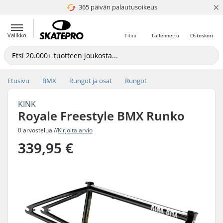
×
365 päivän palautusoikeus
4.8 / 5
Valikko
Tilini
Tallennettu
Ostoskori
Etusivu
BMX
Rungot ja osat
Rungot
KINK
Royale Freestyle BMX Runko
0 arvostelua //
Kirjoita arvio
339,95 €