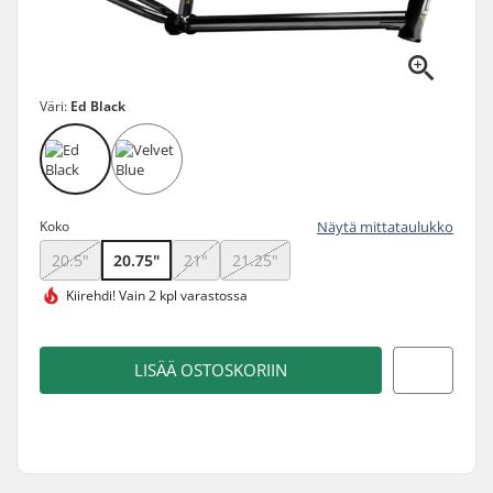
Väri:
Ed Black
Koko
Näytä mittataulukko
20.5"
20.75"
21"
21.25"
Kiirehdi!
Vain 2 kpl varastossa
LISÄÄ OSTOSKORIIN