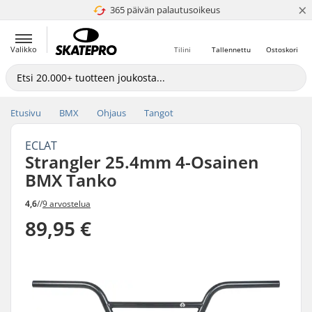
×
365 päivän palautusoikeus
4.8 / 5
Valikko
Tilini
Tallennettu
Ostoskori
Etusivu
BMX
Ohjaus
Tangot
ECLAT
Strangler 25.4mm 4-Osainen
BMX Tanko
4,6
//
9 arvostelua
89,95 €