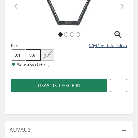
Koko
Näytä mittataulukko
9.1"
9.6"
10"
Varastossa (5+ kpl)
LISÄÄ OSTOSKORIIN
KUVAUS