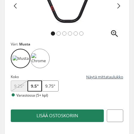
Väri:
Musta
Koko
Näytä mittataulukko
9.25"
9.5"
9.75"
Varastossa (5+ kpl)
LISÄÄ OSTOSKORIIN