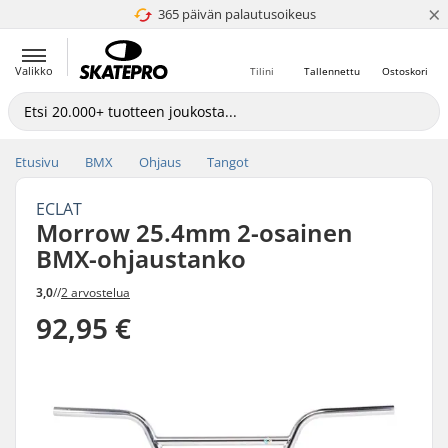
×
365 päivän palautusoikeus
4.8 / 5
Valikko
Tilini
Tallennettu
Ostoskori
Etusivu
BMX
Ohjaus
Tangot
ECLAT
Morrow 25.4mm 2-osainen
BMX-ohjaustanko
3,0
//
2 arvostelua
92,95 €