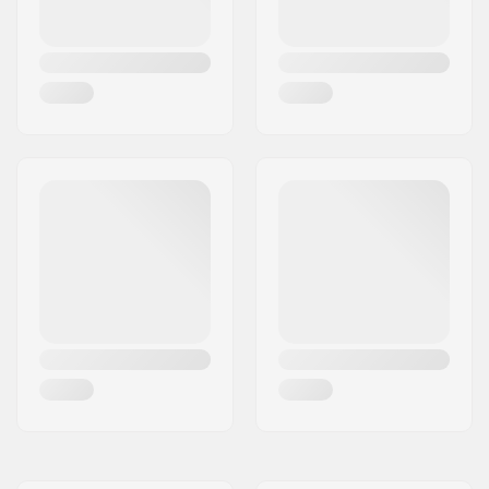
Yhteensopivat bar
Teräs
endit: