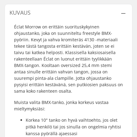
KUVAUS
Éclat Morrow on erittäin suorituskykyinen
ohjaustanko, joka on suunniteltu freestyle BMX-
pyöriin. Kevyt ja vahva kromiteräs 4130 -materiaali
tekee tästä tangosta erittäin kestävän, joten se ei
taivu tai katkea helposti. Klassisella kaksiosaisella
rakenteellaan Éclat on luonut erittäin tyylikkään
BMX-tangon. Kooltaan oversized 25,4 mm stemi
antaa sinulle erittäin vahvan tangon, jossa on
suurempi pinta-ala clampille. Jotta ohjaustanko
pysyisi erittäin kestävänä, sen putkiosien paksuus on
sama koko rakenteen osalta.
Muista valita BMX-tanko, jonka korkeus vastaa
mieltymyksiäsi:
Korkea 10" tanko on hyvä vaihtoehto, jos olet
pitkä henkilö tai jos sinulla on ongelmia ryhtisi
kanssa pyörällä ajaessasi