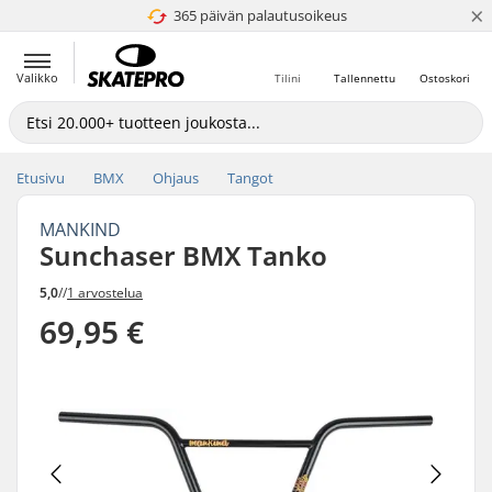
×
365 päivän palautusoikeus
4.8 / 5
Valikko
Tilini
Tallennettu
Ostoskori
Etusivu
BMX
Ohjaus
Tangot
MANKIND
Sunchaser BMX Tanko
5,0
//
1 arvostelua
69,95 €