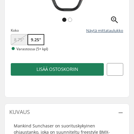
Koko
Näytä mittataulukko
8.75"
9.25"
Varastossa (5+ kpl)
LISÄÄ OSTOSKORIIN
KUVAUS
Mankind Sunchaser on suorituskykyinen
ohjaustanko, joka on suunniteltu freestyle BMX-