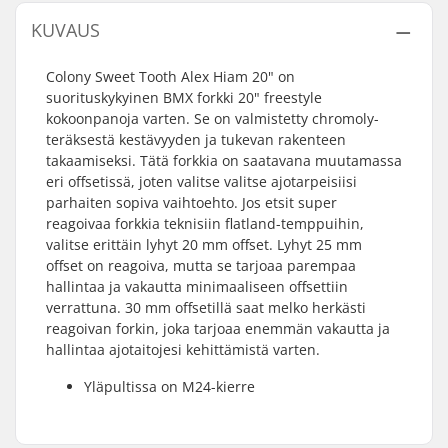
KUVAUS
Colony Sweet Tooth Alex Hiam 20" on
suorituskykyinen BMX forkki 20" freestyle
kokoonpanoja varten. Se on valmistetty chromoly-
teräksestä kestävyyden ja tukevan rakenteen
takaamiseksi. Tätä forkkia on saatavana muutamassa
eri offsetissä, joten valitse valitse ajotarpeisiisi
parhaiten sopiva vaihtoehto. Jos etsit super
reagoivaa forkkia teknisiin flatland-temppuihin,
valitse erittäin lyhyt 20 mm offset. Lyhyt 25 mm
offset on reagoiva, mutta se tarjoaa parempaa
hallintaa ja vakautta minimaaliseen offsettiin
verrattuna. 30 mm offsetillä saat melko herkästi
reagoivan forkin, joka tarjoaa enemmän vakautta ja
hallintaa ajotaitojesi kehittämistä varten.
Yläpultissa on M24-kierre