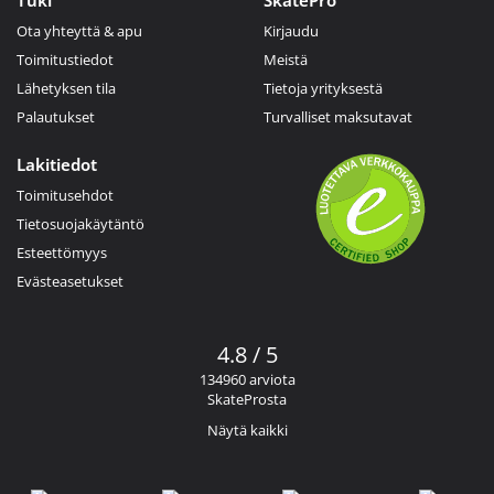
Tuki
SkatePro
Ota yhteyttä & apu
Kirjaudu
Toimitustiedot
Meistä
Lähetyksen tila
Tietoja yrityksestä
Palautukset
Turvalliset maksutavat
Lakitiedot
Toimitusehdot
Tietosuojakäytäntö
Esteettömyys
Evästeasetukset
4.8 / 5
134960 arviota
SkateProsta
Näytä kaikki