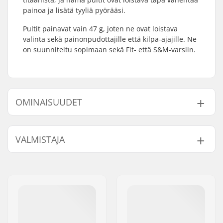
painoa ja lisätä tyyliä pyörääsi.
Pultit painavat vain 47 g, joten ne ovat loistava
valinta sekä painonpudottajille että kilpa-ajajille. Ne
on suunniteltu sopimaan sekä Fit- että S&M-varsiin.
OMINAISUUDET
Paino:
47g
VALMISTAJA
Nimi:
Centrano ApS
Jakeluosoite:
Omega 6
Postinumero:
8382
Paikkakunta::
Hinnerup
Maa:
Tanska