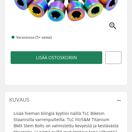
Varastossa (5+ settiä)
LISÄÄ OSTOSKORIIN
KUVAUS
Lisää hieman blingiä kyytiisi näillä TLC Bikesin
titaanisilla varrenpulteilla. TLC Fit/S&M Titanium
BMX Stem Bolts on valmistettu kevyestä ja kestävästä
titaanista, ja nämä pultit ovat loistava tapa vähentää