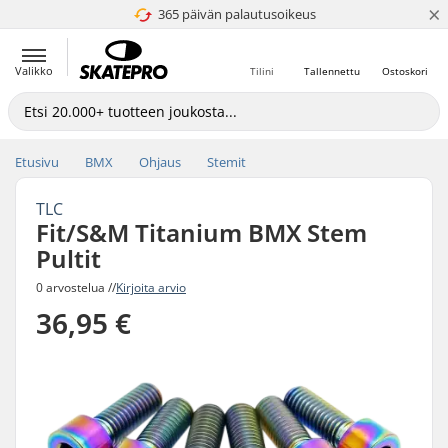
×
365 päivän palautusoikeus
4.8 / 5
Valikko
Tilini
Tallennettu
Ostoskori
Etusivu
BMX
Ohjaus
Stemit
TLC
Fit/S&M Titanium BMX Stem
Pultit
0 arvostelua //
Kirjoita arvio
36,95 €